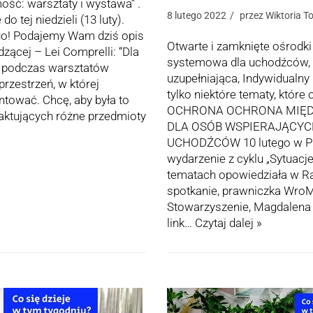
ość: warsztaty i wystawa” .
8 lutego 2022
przez
Wiktoria T
 tej niedzieli (13 luty).
ego! Podajemy Wam dziś opis
Otwarte i zamknięte ośrodk
ącej – Lei Comprelli: “Dla
systemowa dla uchodźców, 
by podczas warsztatów
uzupełniająca, Indywidualny
przestrzeń, w której
tylko niektóre tematy, któr
tować. Chcę, aby była to
OCHRONA OCHRONA MIĘD
raktujących różne przedmioty
DLA OSÓB WSPIERAJĄCYC
UCHODŹCÓW 10 lutego w Prz
wydarzenie z cyklu „Sytuacje
tematach opowiedziała w R
spotkanie, prawniczka Wro
Stowarzyszenie, Magdalen
link…
Czytaj dalej »