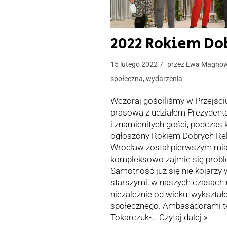
2022 Rokiem Dob
15 lutego 2022
przez
Ewa Magno
społeczna
,
wydarzenia
Wczoraj gościliśmy w Przejści
prasową z udziałem Prezydent
i znamienitych gości, podczas k
ogłoszony Rokiem Dobrych Rel
Wrocław został pierwszym mia
kompleksowo zajmie się prob
Samotność już się nie kojarzy
starszymi, w naszych czasach
niezależnie od wieku, wykształ
społecznego. Ambasadorami tej 
Tokarczuk-…
Czytaj dalej »