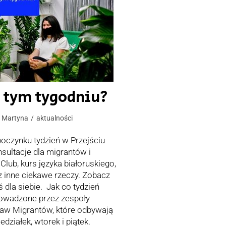
w tym tygodniu?
a Martyna
aktualności
oczynku tydzień w Przejściu
sultacje dla migrantów i
Club, kurs języka białoruskiego,
z inne ciekawe rzeczy. Zobacz
ś dla siebie. Jak co tydzień
rowadzone przez zespoły
raw Migrantów, które odbywają
działek, wtorek i piątek.