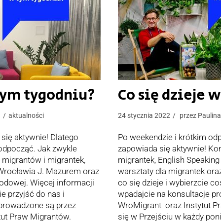
 tym tygodniu?
Co się dzieje 
n
aktualności
24 stycznia 2022
przez
Paulin
się aktywnie! Dlatego
Po weekendzie i krótkim odp
 odpocząć. Jak zwykle
zapowiada się aktywnie! Kon
 migrantów i migrantek,
migrantek, English Speaking 
Wrocławia J. Mazurem oraz
warsztaty dla migrantek ora
odowej. Więcej informacji
co się dzieje i wybierzcie co
e przyjść do nas i
wpadajcie na konsultacje p
e prowadzone są przez
WroMigrant oraz Instytut P
tut Praw Migrantów.
się w Przejściu w każdy ponie