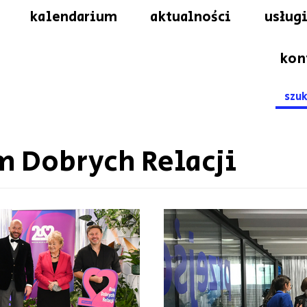
kalendarium
aktualności
usługi
kon
Searc
for:
m Dobrych Relacji