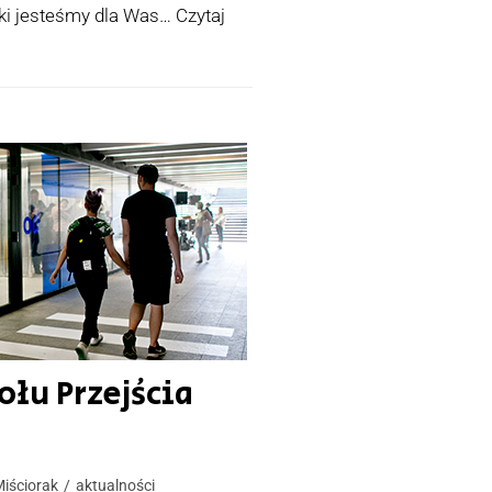
łki jesteśmy dla Was…
Czytaj
ołu Przejścia
Miściorak
aktualności