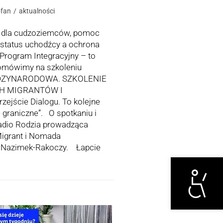
ofan
aktualności
i dla cudzoziemców, pomoc
status uchodźcy a ochrona
 Program Integracyjny – to
e omówimy na szkoleniu
ZYNARODOWA. SZKOLENIE
H MIGRANTÓW I
ejście Dialogu. To kolejne
 graniczne”. O spotkaniu i
adio Rodzia prowadząca
Migrant i Nomada
a Nazimek-Rakoczy. Łapcie
Otwórz narzędzi