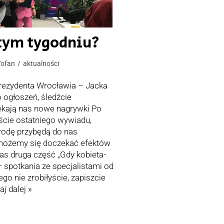
tym tygodniu?
Tofan
aktualności
rezydenta Wrocławia – Jacka
o ogłoszeń, śledźcie
ekają nas nowe nagrywki Po
liście ostatniego wywiadu,
rodę przybędą do nas
możemy się doczekać efektów
as druga część „Gdy kobieta-
 spotkania ze specjalistami od
tego nie zrobiłyście, zapiszcie
aj dalej »