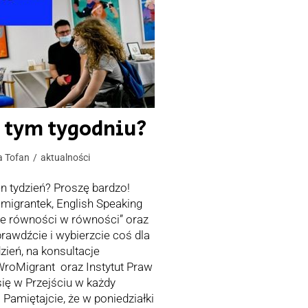
w tym tygodniu?
a Tofan
aktualności
en tydzień? Proszę bardzo!
 migrantek, English Speaking
le równości w równości” oraz
rawdźcie i wybierzcie coś dla
dzień, na konsultacje
roMigrant oraz Instytut Praw
ię w Przejściu w każdy
. Pamiętajcie, że w poniedziałki