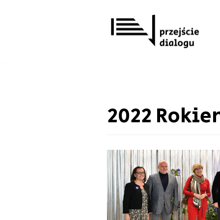
Przejdź
do
treści
2022 Rokie