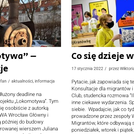
otywa” –
Co się dzieje 
je
17 stycznia 2022
przez
Wiktori
ofan
aktualności
,
informacja
Pytacie, jak zapowiada się t
Konsultacje dla migrantów i
dłużony deadline na
Club, studencka rozmowa “I
rojektu „Lokomotywa”. Tym
inne ciekawe wydarzenia. Sp
ę osobiście z autorką
siebie. Wpadajcie, jak co ty
i BWA Wrocław Główny i
prowadzone przez zespoły W
ą później do budowy
Migrantów, które odbywają s
irowanej wierszem Juliana
poniedziałek, wtorek i piątek