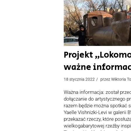
Projekt „Lokom
ważne informac
18 stycznia 2022
przez
Wiktoria T
Ważna informacja: został prze
dołączanie do artystycznego p
razem będzie można spotkać si
Yaelle Vishnizki-Levi w galeri
przekazać rzeczy, które posłuż
wielkogabarytowej rzeźby insp