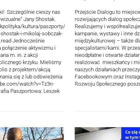
ki! Szczególnie cieszy nas
Przejście Dialogu to miejsce
 wizualne” Jany Shostak.
rozwijających dialog społec
ikpolityka/kultura/paszporty/
Realizujemy i współrealizuje
-shostak-i-mikolaj-sobczak-
kampanie, wystawy i inne dz
i.read Jednocześnie
międzykulturowej – także dla
a połączenie aktywizmu i
specjalistami/kami. W prze
a m. in. z akcji
nieodpłatne i otwarte dział
olicznego krzyku. Mieliśmy
realizować mieszkańcy i mi
olis z projektem/akcją
naszych działaniach przeczyt
ania się z lub odświeżenia
Facebookowym oraz Instag
ube.com/watch?v=Tz3n-
Rozwoju Społecznego posz
rafia Paszportowa: Leszek