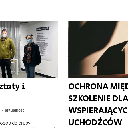
taty i
OCHRONA MI
SZKOLENIE DL
WSPIERAJĄCYC
n
aktualności
UCHODŹCÓW
 osób do grupy