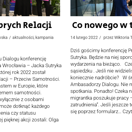
rych Relacji
Co nowego w 
wska
aktualności
,
kampania
14 lutego 2022
przez
Wiktoria 
Dziś gościmy konferencję P
Sutryka. Będzie na niej spor
u Dialogu konferencję
wydarzenia na bieżąco. Cz
a Wrocławia – Jacka Sutryka
sąsiedzku . Jeśli nie widzie
tórej rok 2022 został
koniecznie nadróbcie? W ś
acji – Przeciw Samotności.
Ambasadorzy Dialogu. Nie 
stem w Europie, które
spotkania. Ponadto! Czeka n
lemem samotności.
migrantka poszukuje pracy –
 wyłącznie z osobami
zatrudnienia”. Jeśli jeszcze 
 może dotknąć każdego
się poprzez formularz…
Czyt
cenia czy statusu
pięknej akcji zostali: Olga