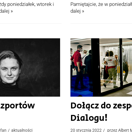
dy poniedziałek, wtorek i
Pamiętajcie, że w poniedzia
dalej »
dalej »
szportów
Dołącz do zesp
Dialogu!
ofan
aktualności
20 stycznia 2022
przez
Albert 