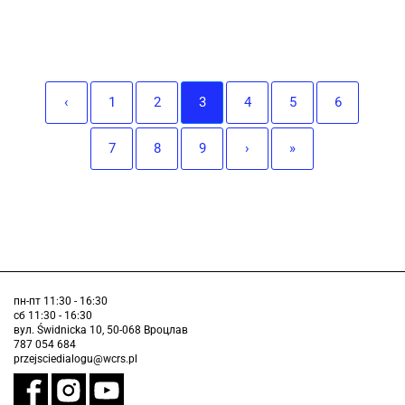
‹
1
2
3
4
5
6
7
8
9
›
»
пн-пт 11:30 - 16:30
сб 11:30 - 16:30
вул. Świdnicka 10, 50-068 Вроцлав
787 054 684
przejsciedialogu@wcrs.pl