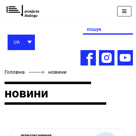
Перейти
до
вмісту
Search
for:
UA
Головна
новини
новини