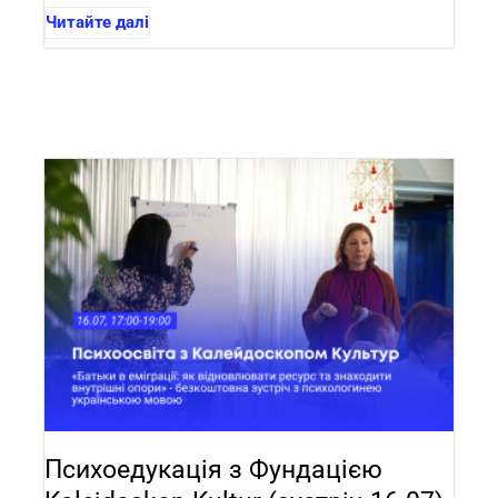
Читайте далі
Психоедукація з Фундацією