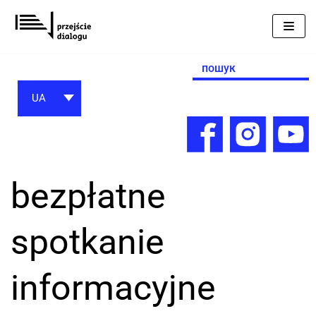
Перейти
до
вмісту
Search
for:
UA
bezpłatne
spotkanie
informacyjne