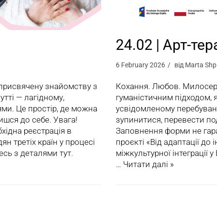
24.02 | Арт-тер
6 February 2026
від
Marta Shp
 присвячену знайомству з
Кохання. Любов. Милосерд
утті — лагідному,
гуманістичним підходом, я
ми. Це простір, де можна
усвідомленому перебуванн
ишся до себе. Увага!
зупинитися, перевести под
хідна реєстрація в
Заповнення форми не гаран
дян третіх країн у процесі
проєкті «Від адаптації до 
есь з деталями тут.
міжкультурної інтеграції 
…
Читати далі »