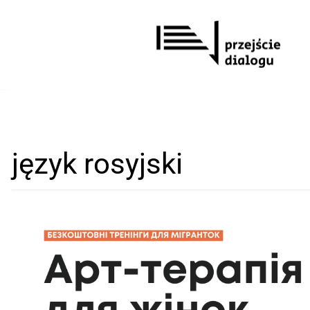
Перейти
до
вмісту
język rosyjski