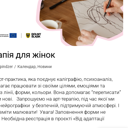
апія для жінок
pindzer
Календар
,
Новини
рт-практика, яка поєднує каліграфію, психоаналіз,
магає працювати зі своїми цілями, емоціями та
 лінії, форми, кольори. Вона допомагає “переписати”
и нові. Запрошуємо на арт-терапію, під час якої ми
ейрографіки у безпечній, підтримуючій атмосфері. І
о вміти малювати! Увага! Заповнення форми не
. Необхідна реєстрація в проєкті «Від адаптації