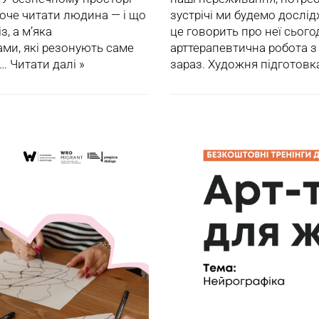
хоче читати людина — і що
зустрічі ми будемо дослі
з, а м’яка
це говорить про неї сьогод
ами, які резонують саме
арттерапевтична робота з
е…
Читати далі »
зараз. Художня підготовк