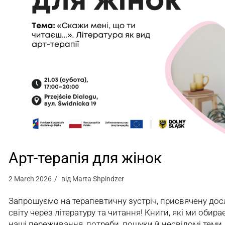
Арт-терапія для жінок
2 March 2026
від
Marta Shpindzer
Запрошуємо на терапевтичну зустріч, присвячену до
світу через літературу та читання! Книги, які ми обир
наші переживання, потреби, пошуки й несвідомі теми.