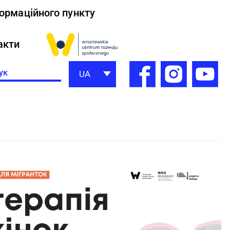
формаційного пункту
акти
h
UA