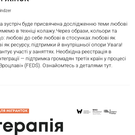
indzer
а зустріч буде присвячена дослідженню теми любові
имемо в техніці колажу.Через образи, кольори та
: любові до себе любові в стосунках любові як
 як ресурсу, підтримки й внутрішньої опори Увага!
тує участі у заняттях. Необхідна реєстрація в
інтеграції — підтримка громадян третіх країн у процесі
у Вроцлаві» (FEDŚ). Ознайомтесь з деталями тут.