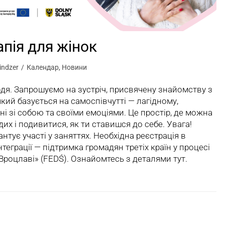
апія для жінок
indzer
Календар
,
Новини
я. Запрошуємо на зустріч, присвячену знайомству з
кий базується на самоспівчутті — лагідному,
і зі собою та своїми емоціями. Це простір, де можна
их і подивитися, як ти ставишся до себе. Увага!
тує участі у заняттях. Необхідна реєстрація в
інтеграції — підтримка громадян третіх країн у процесі
у Вроцлаві» (FEDŚ). Ознайомтесь з деталями тут.