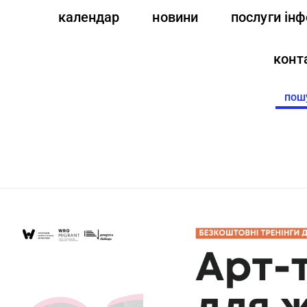
календар
новини
послуги ін
конт
Searc
for: