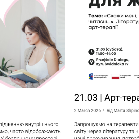
21.03 | Арт-тер
2 March 2026
від
Marta Shpin
слідженню внутрішнього
Запрошуємо на терапевти
аємо, часто відображають
світу через літературу та
 У безпечному просторі
наші переживання, потреб