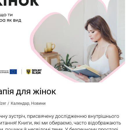
апія для жінок
dzer
Календар
,
Новини
чну зустріч, присвячену дослідженню внутрішнього
 читання! Книги, які ми обираємо, часто відображають
и, пошуки й несвідомі теми. У безпечному просторі