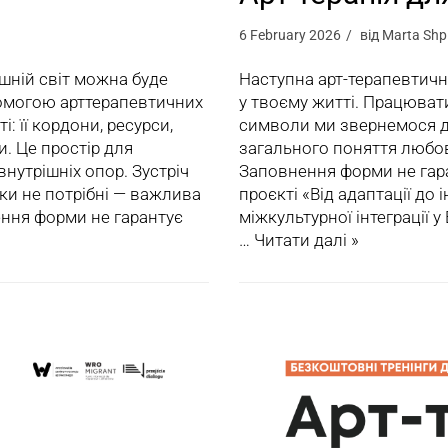
6 February 2026
від
Marta Shp
ішній світ можна буде
Наступна арт-терапевтичн
помогою арттерапевтичних
у твоєму житті. Працюват
: її кордони, ресурси,
символи ми звернемося до
и. Це простір для
загального поняття любові
внутрішніх опор. Зустріч
Заповнення форми не гаран
чки не потрібні — важлива
проєкті «Від адаптації до 
ення форми не гарантує
міжкультурної інтеграції 
…
Читати далі »