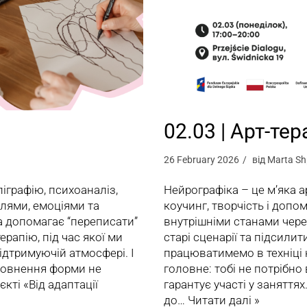
02.03 | Арт-тер
26 February 2026
від
Marta Sh
ліграфію, психоаналіз,
Нейрографіка – це м’яка а
ілями, емоціями та
коучинг, творчість і допо
на допомагає “переписати”
внутрішніми станами через
ерапію, під час якої ми
старі сценарії та підсилит
ідтримуючій атмосфері. І
працюватимемо в техніці н
аповнення форми не
головне: тобі не потрібн
єкті «Від адаптації
гарантує участі у заняттях
до…
Читати далі »