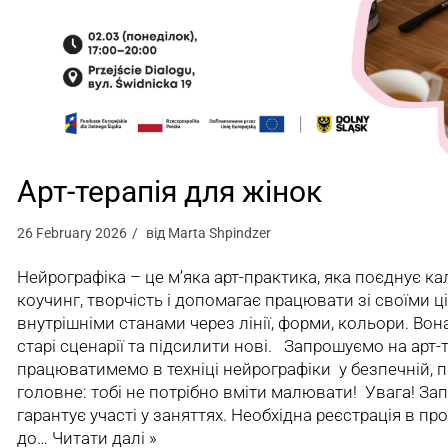
Арт-терапія для жінок
26 February 2026
від
Marta Shpindzer
Нейрографіка – це м’яка арт-практика, яка поєднує ка
коучинг, творчість і допомагає працювати зі своїми ц
внутрішніми станами через лінії, форми, кольори. Во
старі сценарії та підсилити нові. Запрошуємо на арт-т
працюватимемо в техніці нейрографіки у безпечній, п
головне: тобі не потрібно вміти малювати! Увага! З
гарантує участі у заняттях. Необхідна реєстрація в про
до…
Читати далі »