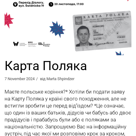
Карта Поляка
7 November 2024
від
Marta Shpindzer
Маєте польське коріння?* Хотіли би подати заяву
на Карту Поляка у країні свого походження, але не
встигли зробити це перед від’їздом? *Це означає,
що один із ваших батьків, дідусів чи бабусь або двоє
прадідусів і прабабусь були або є поляками за
національністю. Запрошуємо Вас на інформаційну
зустріч, під час якої ми розповімо крок за кроком,