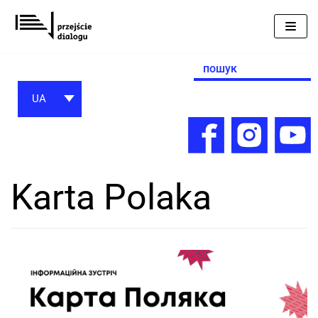
Перейти
до
вмісту
Search
for:
UA
Karta Polaka