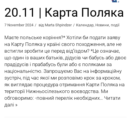
20.11 | Карта Поляка
7 November 2024
від
Marta Shpindzer
Календар
,
Новини
,
події
Маєте польське коріння?* Хотіли би подати заяву
на Карту Поляка у країні свого походження, але не
встигли зробити це перед від’їздом? *Це означає,
що один із ваших батьків, дідусів чи бабусь або двоє
прадідусів і прабабусь були або є поляками за
національністю. Запрошуємо Вас на інформаційну
зустріч, під час якої ми розповімо крок за кроком,
як виглядає процедура отримання Карти Поляка на
території Нижньосілезького воєводства. Ми
обговоримо: -повний перелік необхідних…
Читати
далі »