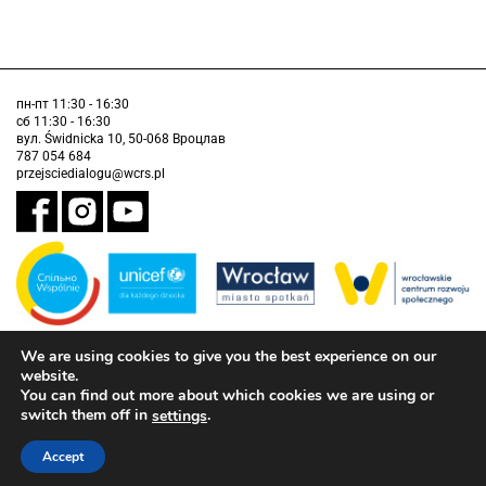
пн-пт 11:30 - 16:30
сб 11:30 - 16:30
вул. Świdnicka 10, 50-068 Вроцлав
787 054 684
przejsciedialogu@wcrs.pl
We are using cookies to give you the best experience on our
Завдання виконується муніципалітетом Вроцлава у партнерстві з
Дитячим фондом ООН (ЮНІСЕФ).
website.
You can find out more about which cookies we are using or
інформація про доступність
switch them off in
.
settings
Accept