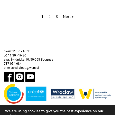
1
2
3
Next »
пн-пт 11:30 - 16:30
сб 11:30 - 16:30
вул. Świdnicka 10, 50-068 Вроцлав
787 054 684
przejsciedialogu@wcrs.pl
We are using cookies to give you the best experience on our
Завдання виконується муніципалітетом Вроцлава у партнерстві з