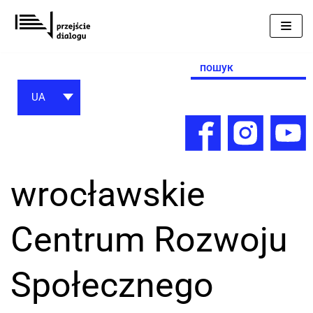
Перейти
до
вмісту
Search
for:
UA
wrocławskie
Centrum Rozwoju
Społecznego