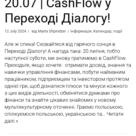
20.07 | CashFlow у
Переході Діалогу!
12 July 2024
від
Marta Shpindzer
інформація
,
Календар
,
події
Але ж спека! Сховайтеся від гарячого сонця в
Переході Діалогу! А нагода така: 20 липня, тобто
наступної суботи, ми знову гратимемо в CashFlow.
Приходьте, якщо хочете: отримати досвід, знання та
навички управління фінансами, побути найманим
працівником, підприємцем та інвестором протягом
однієї гри, щоб дізнатися плюси та мінуси кожного
з цих видів діяльності, обмінятися думками про
фінанси та знайти цікавих знайомих у новому
мультикультурному оточенні. Граємо польською,
спілкуємося польською, українською та…
Читати
далі »