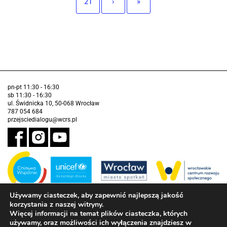
21
›
»
pn-pt 11:30 - 16:30
sb 11:30 - 16:30
ul. Świdnicka 10, 50-068 Wrocław
787 054 684
przejsciedialogu@wcrs.pl
Używamy ciasteczek, aby zapewnić najlepszą jakość
korzystania z naszej witryny.
Zadanie realizowane ze środków Gminy Wrocław w partnerstwie z
Więcej informacji na temat plików ciasteczka, których
Funduszem Narodów Zjednoczonych na Rzecz Dzieci (UNICEF)
używamy, oraz możliwości ich wyłączenia znajdziesz w
Deklaracja dostępności