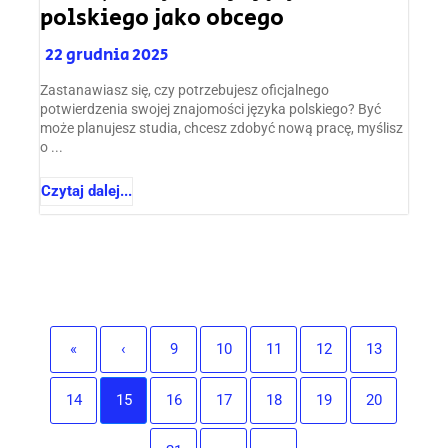
polskiego jako obcego
22 grudnia 2025
Zastanawiasz się, czy potrzebujesz oficjalnego
potwierdzenia swojej znajomości języka polskiego? Być
może planujesz studia, chcesz zdobyć nową pracę, myślisz
o ...
Czytaj dalej...
«
‹
9
10
11
12
13
14
15
16
17
18
19
20