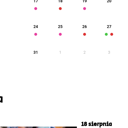
17
18
19
20
24
25
26
27
31
1
2
3
a
18 sierpnia