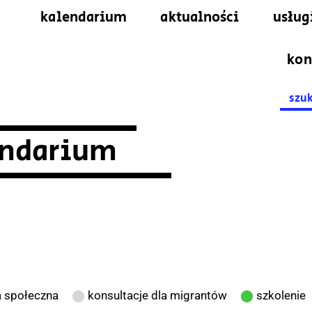
kalendarium
aktualności
usług
kon
Searc
for:
endarium
 społeczna
⬤
konsultacje dla migrantów
⬤
szkolenie