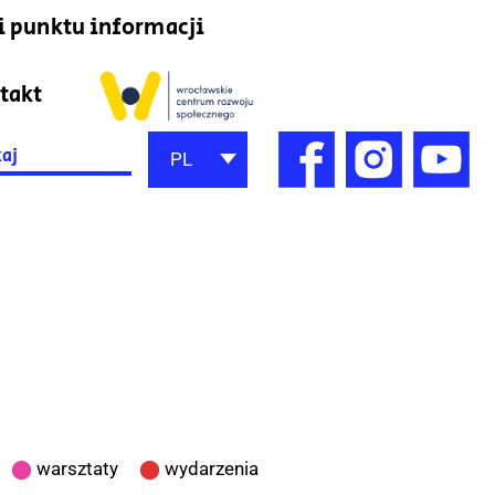
i punktu informacji
takt
h
PL
⬤
warsztaty
⬤
wydarzenia