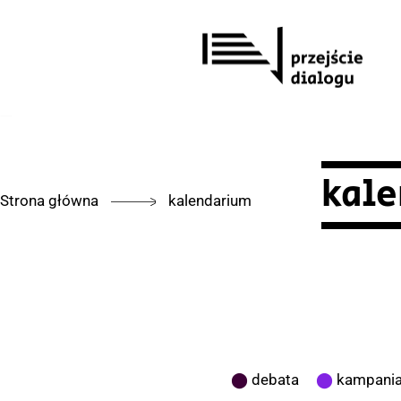
Przejdź
do
treści
kal
Strona główna
kalendarium
⬤
debata
⬤
kampania