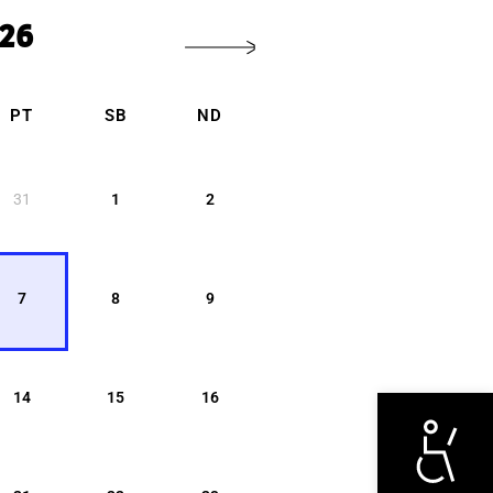
026
PT
SB
ND
31
1
2
7
8
9
Otwórz narzędzi
14
15
16