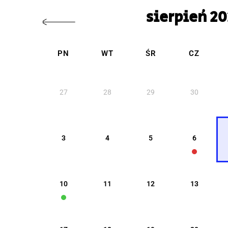
sierpień 2
PN
WT
ŚR
CZ
27
28
29
30
3
4
5
6
10
11
12
13