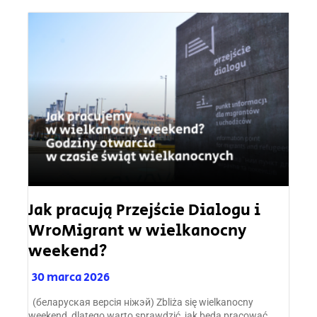
Jak pracują Przejście Dialogu i
WroMigrant w wielkanocny
weekend?
30 marca 2026
(беларуская версія ніжэй) Zbliża się wielkanocny
weekend, dlatego warto sprawdzić, jak będą pracować