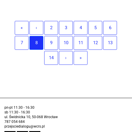
«
‹
2
3
4
5
6
7
8
9
10
11
12
13
14
›
»
pn-pt 11:30 - 16:30
sb 11:30 - 16:30
ul. Świdnicka 10, 50-068 Wrocław
787 054 684
przejsciedialogu@wcrs.pl