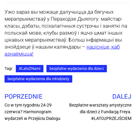
Ужо зараз вы можаце далучыцца да бягучых
мерапрыемстваў у Пераходзе Дыялогу: майстар-
класы, дэбаты, псіхалагічныя сустрэчы і заняткі па
польскай мове, клубы размоў і яшчэ шмат іншых
цікавых мерапрыемстваў. Больш інфармацыі вы
знойдзеце ў нашым каляндары –
націсніце, каб
азнаёміцца!
Tagi:
#LatoZNami
bezpłatne wydarzenia dla dzieci
bezpłatne wydarzenia dla młodzieży
POPRZEDNIE
DALEJ
Co w tym tygodniu 24-29
Bezpłatne warsztaty artystyczne
czerwca? Harmonogram
dla dzieci z Fundacją Freya.
wydarzeń w Przejściu Dialogu
#LATOzPRZEJŚCIEM