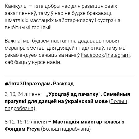
Канікулы – гэта добры час для развіцця сваіх
захапленняў, таму ў нас не будзе бракаваць
шматлікіх мастацкіх майстар-класаў і сустрэч з
выбітнымі гасцямі!
Важна: мы будзем пастаянна дадаваць новыя
мерапрыемствы для дзяцей і падлеткаў, таму мы
рэкамендуем сачыць за намі ў
Facebook
/
Instagram
,
каб быць у курсе навін.
#ЛетаЗПераходам. Расклад
3, 10, 24 ліпеня –
„Уроцлаў ад пачатку”. Сямейныя
прагулкі для дзяцей на ўкраінскай мове
(
Больш
падрабязна)
8-12, 15-19 ліпеня –
Мастацкія майстар-класы з
Фондам Freya
(Больш падрабязна)