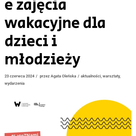
e zajęcia
wakacyjne dla
dzieci i
młodzieży
23 czerwca 2024
przez
Agata Oleńska
aktualności
,
warsztaty
,
wydarzenia