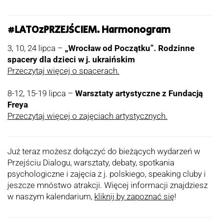
#LATOzPRZEJŚCIEM
.
Harmonogram
3, 10, 24 lipca –
„Wrocław od Początku”. Rodzinne
spacery dla dzieci w j. ukraińskim
Przeczytaj więcej o spacerach.
8-12, 15-19 lipca –
Warsztaty artystyczne z Fundacją
Freya
Przeczytaj więcej o zajęciach artystycznych.
Już teraz możesz dołączyć do bieżących wydarzeń w
Przejściu Dialogu, warsztaty, debaty, spotkania
psychologiczne i zajęcia z j. polskiego, speaking cluby i
jeszcze mnóstwo atrakcji. Więcej informacji znajdziesz
w naszym kalendarium,
kliknij by zapoznać się
!