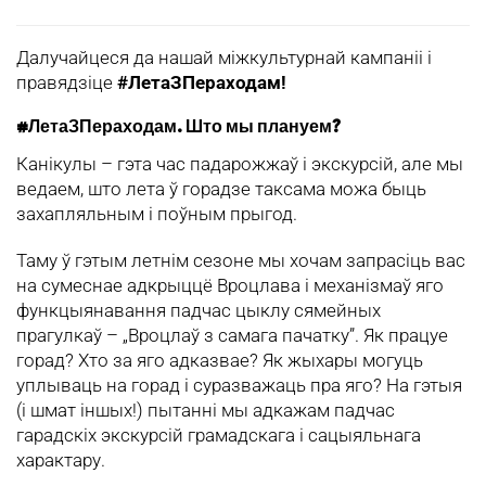
Далучайцеся да нашай міжкультурнай кампаніі і
правядзіце
#ЛетаЗПераходам!
#ЛетаЗПераходам. Што мы плануем?
Канікулы – гэта час падарожжаў і экскурсій, але мы
ведаем, што лета ў горадзе таксама можа быць
захапляльным і поўным прыгод.
Таму ў гэтым летнім сезоне мы хочам запрасіць вас
на сумеснае адкрыццё Вроцлава і механізмаў яго
функцыянавання падчас цыклу сямейных
прагулкаў – „Вроцлаў з самага пачатку”. Як працуе
горад? Хто за яго адказвае? Як жыхары могуць
уплываць на горад і суразважаць пра яго? На гэтыя
(і шмат іншых!) пытанні мы адкажам падчас
гарадскіх экскурсій грамадскага і сацыяльнага
характару.