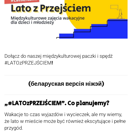
Dołącz do naszej międzykulturowej paczki i spędź
#LATOzPRZEJŚCIEM
!
(беларуская версія ніжэй)
„#LATOzPRZEJŚCIEM”.
Co planujemy?
Wakacje to czas wyjazdów i wycieczek, ale my wiemy,
że lato w mieście może być również ekscytujące i pełne
przygód.