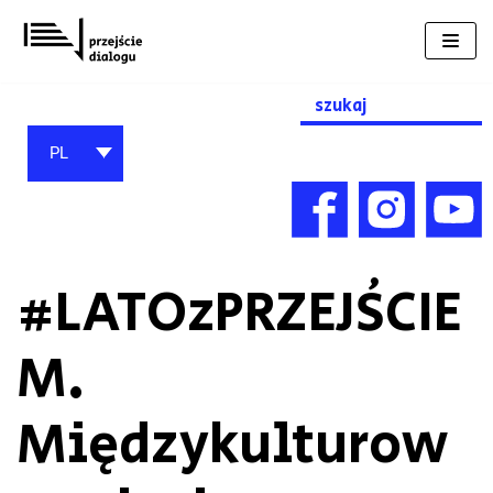
Przejdź
do
treści
Search
for:
PL
#LATOzPRZEJŚCIE
M.
Międzykulturow