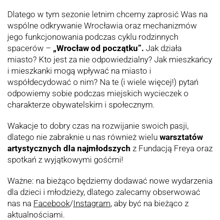
Dlatego w tym sezonie letnim chcemy zaprosić Was na
wspólne odkrywanie Wrocławia oraz mechanizmów
jego funkcjonowania podczas cyklu rodzinnych
spacerów –
„Wrocław od początku”.
Jak działa
miasto? Kto jest za nie odpowiedzialny? Jak mieszkańcy
i mieszkanki mogą wpływać na miasto i
współdecydować o nim? Na te (i wiele więcej!) pytań
odpowiemy sobie podczas miejskich wycieczek o
charakterze obywatelskim i społecznym.
Wakacje to dobry czas na rozwijanie swoich pasji,
dlatego nie zabraknie u nas również wielu
warsztatów
artystycznych dla najmłodszych
z Fundacją Freya oraz
spotkań z wyjątkowymi gośćmi!
Ważne: na bieżąco będziemy dodawać nowe wydarzenia
dla dzieci i młodzieży, dlatego zalecamy obserwować
nas na
Facebook
/
Instagram
, aby być na bieżąco z
aktualnościami.