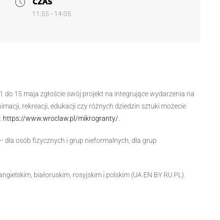
CZAS
11:55 - 14:05
 do 15 maja zgłoście swój projekt na integrujące wydarzenia na
macji, rekreacji, edukacji czy różnych dziedzin sztuki możecie
:
https://www.wroclaw.pl/mikrogranty/
.
– dla osób fizycznych i grup nieformalnych, dla grup
gielskim, białoruskim, rosyjskim i polskim (UA EN BY RU PL).