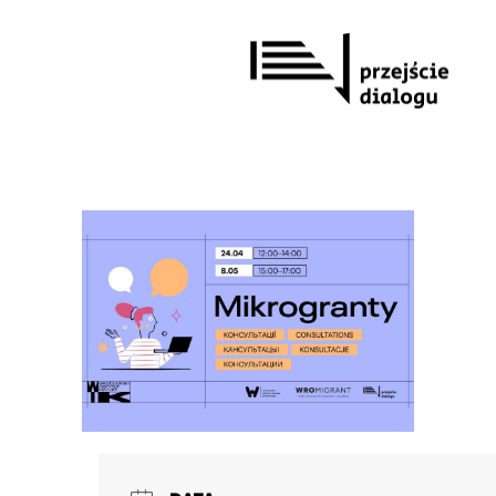
Przejdź
do
treści