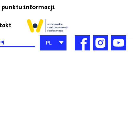
 punktu informacji
takt
h
PL