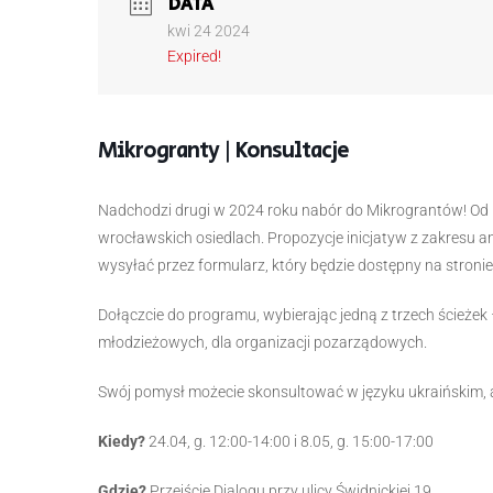
DATA
kwi 24 2024
Expired!
Mikrogranty | Konsultacje
Nadchodzi drugi w 2024 roku nabór do Mikrograntów! Od 1
wrocławskich osiedlach. Propozycje inicjatyw z zakresu ani
wysyłać przez formularz, który będzie dostępny na stronie
Dołączcie do programu, wybierając jedną z trzech ścieżek 
młodzieżowych, dla organizacji pozarządowych.
Swój pomysł możecie skonsultować w języku ukraińskim, an
Kiedy?
24.04, g. 12:00-14:00 i 8.05, g. 15:00-17:00
Gdzie?
Przejście Dialogu przy ulicy Świdnickiej 19