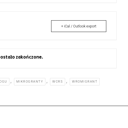
+ iCal / Outlook export
ostało zakończone.
,
,
,
LOGU
MIKROGRANTY
WCRS
WROMIGRANT