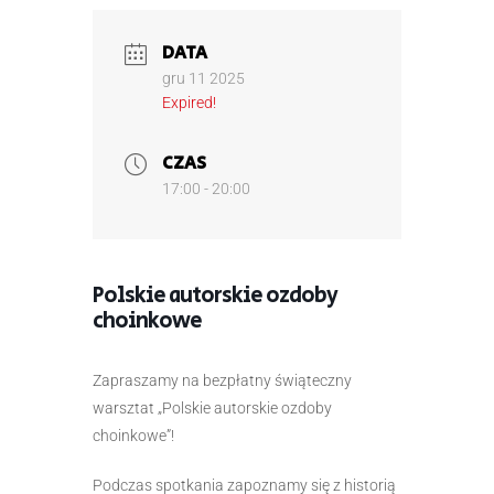
DATA
gru 11 2025
Expired!
CZAS
17:00 - 20:00
Polskie autorskie ozdoby
choinkowe
Zapraszamy na bezpłatny świąteczny
warsztat „Polskie autorskie ozdoby
choinkowe”!
Podczas spotkania zapoznamy się z historią