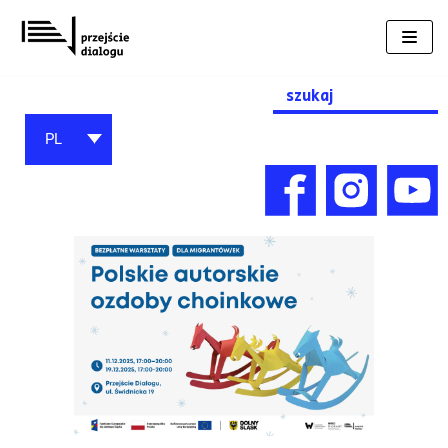
Przejdź
do
treści
Search
for:
PL