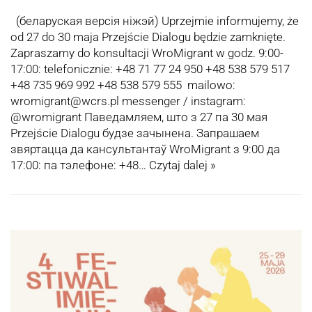
(беларуская версія ніжэй) Uprzejmie informujemy, że
od 27 do 30 maja Przejście Dialogu będzie zamknięte.
Zapraszamy do konsultacji WroMigrant w godz. 9:00-
17:00: telefonicznie: +48 71 77 24 950 +48 538 579 517
+48 735 969 992 +48 538 579 555 mailowo:
wromigrant@wcrs.pl messenger / instagram:
@wromigrant Паведамляем, што з 27 па 30 мая
Przejście Dialogu будзе зачынена. Запрашаем
звяртацца да кансультантаў WroMigrant з 9:00 да
17:00: па тэлефоне: +48…
Czytaj dalej »