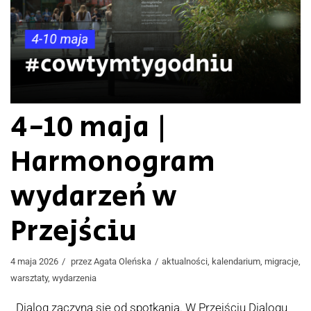
4-10 maja |
Harmonogram
wydarzeń w
Przejściu
4 maja 2026
przez
Agata Oleńska
aktualności
,
kalendarium
,
migracje
,
warsztaty
,
wydarzenia
Dialog zaczyna się od spotkania. W Przejściu Dialogu