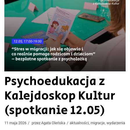
Psychoedukacja z
Kalejdoskop Kultur
(spotkanie 12.05)
11 maja 2026
przez
Agata Oleńska
aktualności
,
migracje
,
wydarzenia