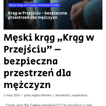
Męski krąg „Krąg w
Przejściu” –
bezpieczna
przestrzeń dla
mężczyzn
2 maja 2026
przez
Agata Oleńska
aktualności
,
wydarzenia
Czym jest dla Ciebie męskość? Czy myślisz o sile,