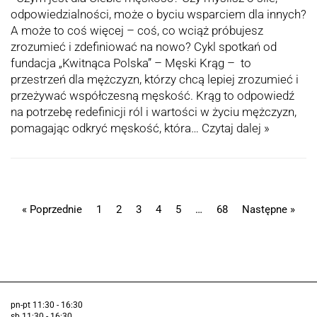
odpowiedzialności, może o byciu wsparciem dla innych?
A może to coś więcej – coś, co wciąż próbujesz
zrozumieć i zdefiniować na nowo? Cykl spotkań od
fundacja „Kwitnąca Polska” – Męski Krąg – to
przestrzeń dla mężczyzn, którzy chcą lepiej zrozumieć i
przeżywać współczesną męskość. Krąg to odpowiedź
na potrzebę redefinicji ról i wartości w życiu mężczyzn,
pomagając odkryć męskość, która…
Czytaj dalej »
« Poprzednie
1
2
3
4
5
…
68
Następne »
pn-pt 11:30 - 16:30
sb 11:30 - 16:30