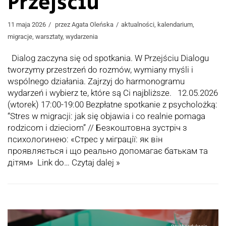
Przejściu
11 maja 2026
przez
Agata Oleńska
aktualności
,
kalendarium
,
migracje
,
warsztaty
,
wydarzenia
Dialog zaczyna się od spotkania. W Przejściu Dialogu
tworzymy przestrzeń do rozmów, wymiany myśli i
wspólnego działania. Zajrzyj do harmonogramu
wydarzeń i wybierz te, które są Ci najbliższe. 12.05.2026
(wtorek) 17:00-19:00 Bezpłatne spotkanie z psycholożką:
“Stres w migracji: jak się objawia i co realnie pomaga
rodzicom i dzieciom” // Безкоштовна зустріч з
психологинею: «Стрес у міграції: як він
проявляється і що реально допомагає батькам та
дітям» Link do…
Czytaj dalej »