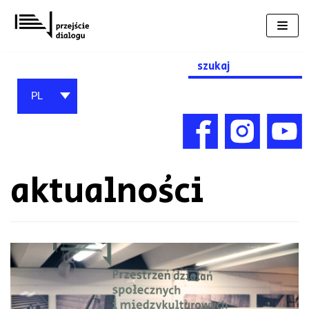
Przejdź
do
treści
Search
for:
PL
aktualności