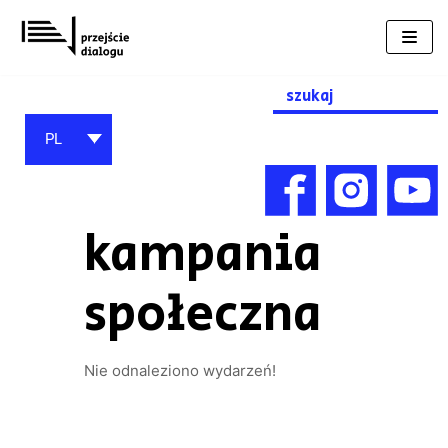
Przejdź
do
treści
Search
for:
PL
kampania
społeczna
Nie odnaleziono wydarzeń!