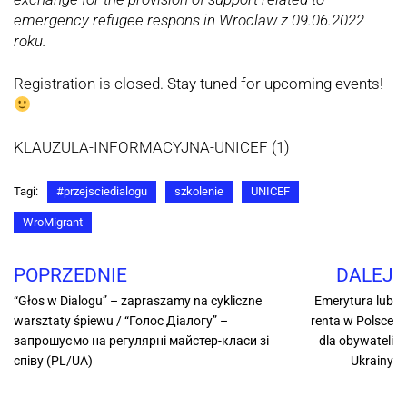
emergency refugee respons in Wroclaw z 09.06.2022
roku.
Registration is closed. Stay tuned for upcoming events!
KLAUZULA-INFORMACYJNA-UNICEF (1)
Tagi:
#przejsciedialogu
szkolenie
UNICEF
WroMigrant
POPRZEDNIE
DALEJ
“Głos w Dialogu” – zapraszamy na cykliczne
Emerytura lub
warsztaty śpiewu / “Голос Діалогу” –
renta w Polsce
запрошуємо на регулярні майстер-класи зі
dla obywateli
співу (PL/UA)
Ukrainy