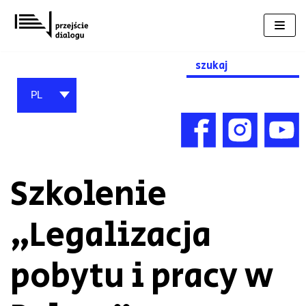
Przejdź
do
treści
Search
for:
PL
Szkolenie
„Legalizacja
pobytu i pracy w