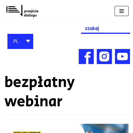
Przejdź
do
treści
Search
for:
PL
bezpłatny
webinar