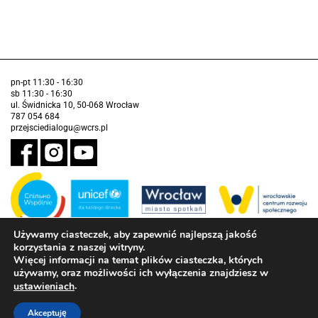
pn-pt 11:30 - 16:30
sb 11:30 - 16:30
ul. Świdnicka 10, 50-068 Wrocław
787 054 684
przejsciedialogu@wcrs.pl
Używamy ciasteczek, aby zapewnić najlepszą jakość
korzystania z naszej witryny.
Zadanie realizowane ze środków Gminy Wrocław w partnerstwie z
Funduszem Narodów Zjednoczonych na Rzecz Dzieci (UNICEF)
Więcej informacji na temat plików ciasteczka, których
używamy, oraz możliwości ich wyłączenia znajdziesz w
Deklaracja dostępności
.
ustawieniach
Akceptuję