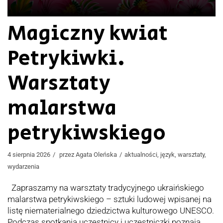
Magiczny kwiat
Petrykiwki.
Warsztaty
malarstwa
petrykiwskiego
4 sierpnia 2026
przez
Agata Oleńska
aktualności
,
język
,
warsztaty
,
wydarzenia
Zapraszamy na warsztaty tradycyjnego ukraińskiego
malarstwa petrykiwskiego – sztuki ludowej wpisanej na
listę niematerialnego dziedzictwa kulturowego UNESCO.
Podczas spotkania uczestnicy i uczestniczki poznają