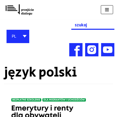
Przejdź
do
treści
Search
for:
PL
język polski