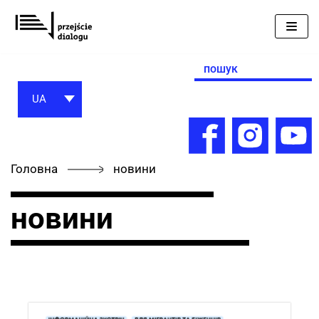
Перейти
до
вмісту
Search
for:
UA
Головна
новини
новини