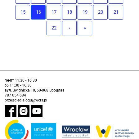
15
16
17
18
19
20
21
22
›
»
пн-пт 11:30 - 16:30
сб 11:30 - 16:30
вул. Świdnicka 10, 50-068 Вроцлав
787 054 684
przejsciedialogu@wcrs.pl