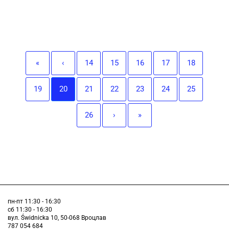
«
‹
14
15
16
17
18
19
20
21
22
23
24
25
26
›
»
пн-пт 11:30 - 16:30
сб 11:30 - 16:30
вул. Świdnicka 10, 50-068 Вроцлав
787 054 684