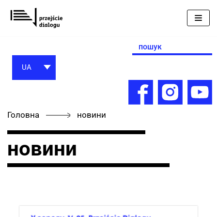
Перейти
до
вмісту
Search
for:
UA
Головна
новини
новини