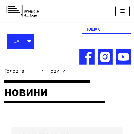
Перейти
до
вмісту
Search
for:
UA
Головна
новини
новини