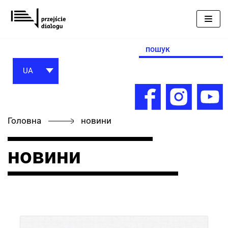
Перейти
до
вмісту
Search
for:
UA
Головна
новини
новини