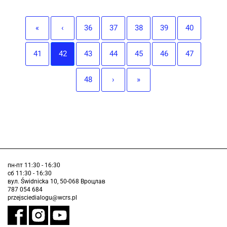
«
‹
36
37
38
39
40
41
42
43
44
45
46
47
48
›
»
пн-пт 11:30 - 16:30
сб 11:30 - 16:30
вул. Świdnicka 10, 50-068 Вроцлав
787 054 684
przejsciedialogu@wcrs.pl