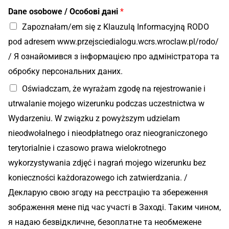
Dane osobowe / Особові дані
*
Zapoznałam/em się z Klauzulą Informacyjną RODO
pod adresem www.przejsciedialogu.wcrs.wroclaw.pl/rodo/
/ Я ознайомився з інформацією про адміністратора та
обробку персональних даних.
Oświadczam, że wyrażam zgodę na rejestrowanie i
utrwalanie mojego wizerunku podczas uczestnictwa w
Wydarzeniu. W związku z powyższym udzielam
nieodwołalnego i nieodpłatnego oraz nieograniczonego
terytorialnie i czasowo prawa wielokrotnego
wykorzystywania zdjęć i nagrań mojego wizerunku bez
konieczności każdorazowego ich zatwierdzania. /
Декларую свою згоду на реєстрацію та збереження
зображення мене під час участі в Заході. Таким чином,
я надаю безвідкличне, безоплатне та необмежене