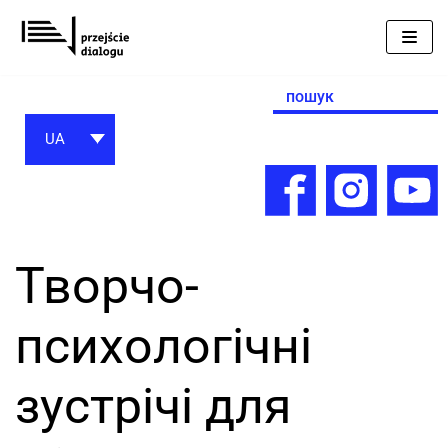
Перейти
до
вмісту
Search
for:
UA
Творчо-
психологічні
зустрічі для