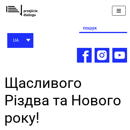
Перейти
до
вмісту
Search
for:
UA
Щасливого
Різдва та Нового
року!