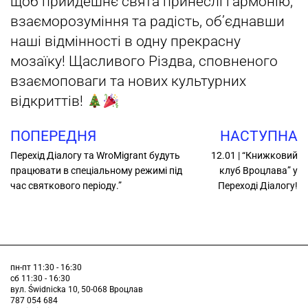
щоб прийдешнє святa принеслi гармонію,
взаєморозуміння та радість, об’єднавши
наші відмінності в одну прекрасну
мозаїку! Щасливого Різдва, сповненого
взаємоповаги та нових культурних
відкриттів!
ПОПЕРЕДНЯ
НАСТУПНА
Перехід Діалогу та WroMigrant будуть
12.01 | “Книжковий
працювати в спеціальному режимі під
клуб Вроцлава” у
час святкового періоду.”
Переході Діалогу!
пн-пт 11:30 - 16:30
сб 11:30 - 16:30
вул. Świdnicka 10, 50-068 Вроцлав
787 054 684