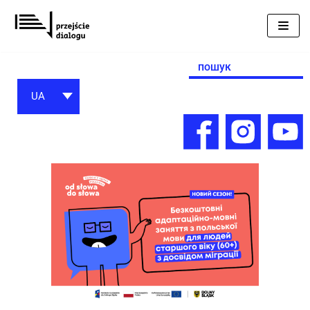
Перейти
до
вмісту
Search
for:
UA