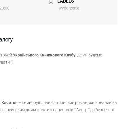
LABELS
 20:00
wydarzenia
алогу
стрічей
Українського Kнижкового Kлубу,
де ми будемо
ати її.
т Клейтон
– це зворушливий історичний роман, заснований на
 єврейським дітям втекти з нацистської Австрії до безпечної