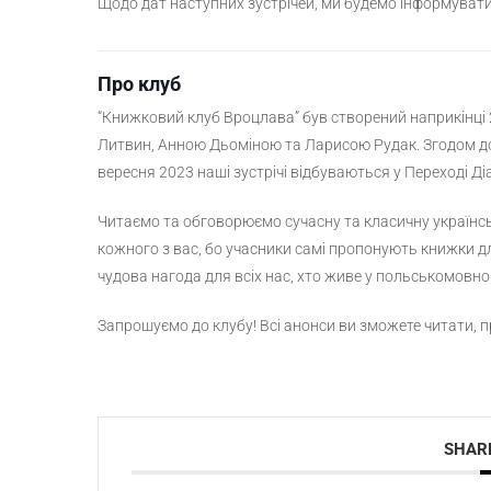
Щодо дат наступних зустрічей, ми будемо інформувати 
Про клуб
“Книжковий клуб Вроцлава” був створений наприкінц
Литвин, Анною Дьоміною та Ларисою Рудак. Згодом д
вересня 2023 наші зустрічі відбуваються у Переході Ді
Читаємо та обговорюємо сучасну та класичну українсь
кожного з вас, бо учасники самі пропонують книжки 
чудова нагода для всіх нас, хто живе у польськомовно
Запрошуємо до клубу! Всі анонси ви зможете читати,
SHARE