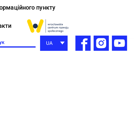
формаційного пункту
акти
h
UA