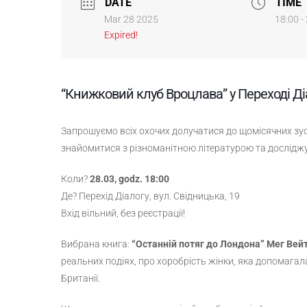
DATE
TIME
Mar 28 2025
18:00 -
Expired!
“Книжковий клуб Вроцлава” у Переході Ді
Запрошуємо всіх охочих долучатися до щомісячних зу
знайомитися з різноманітною літературою та досліджув
Коли?
28.03, godz. 18:00
Де? Перехід Діалогу, вул. Свідницька, 19
Вхід вільний, без реєстрації!
Вибрана книга:
“Останній потяг до Лондона” Мег Вей
реальних подіях, про хоробрість жінки, яка допомагала
Британії.