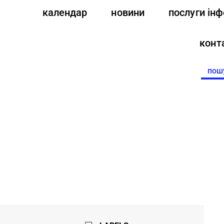
календар
новини
послуги ін
конт
Searc
for: