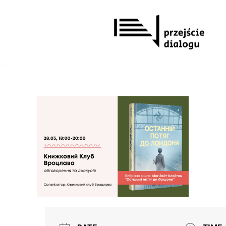
Перейти
до
вмісту