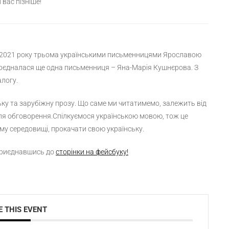
вас пізніше!
і 2021 року трьома українськими письменницями Ярославою
оєдналася ще одна письменниця – Яна-Марія Кушнєрова. З
алогу.
ку та зарубіжну прозу. Що саме ми читатимемо, залежить від
для обговорення.Спілкуємося українською мовою, тож це
му середовищі, прокачати свою українську.
 приєднавшись до
сторінки на фейсбуку!
 THIS EVENT