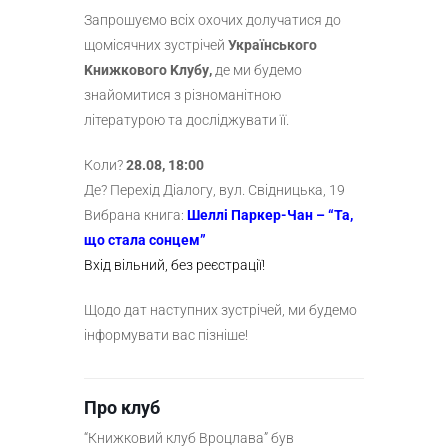
Запрошуємо всіх охочих долучатися до
щомісячних зустрічей
Українського
Kнижкового Kлубу,
де ми будемо
знайомитися з різноманітною
літературою та досліджувати її.
Коли?
28.08, 18:00
Де? Перехід Діалогу, вул. Свідницька, 19
Вибрана книга:
Шеллі Паркер-Чан – “Та,
що стала сонцем”
Вхід вільний, без реєстрації!
Щодо дат наступних зустрічей, ми будемо
інформувати вас пізніше!
Про клуб
“Книжковий клуб Вроцлава” був