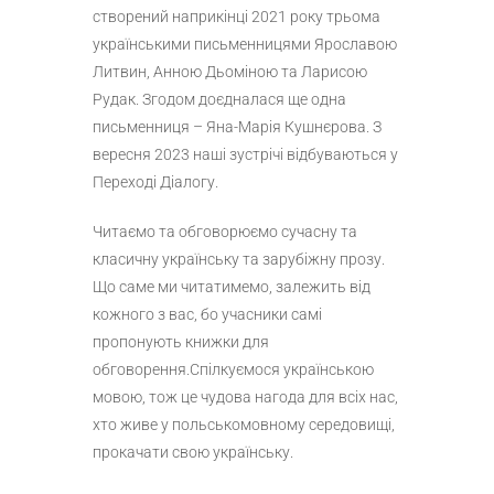
створений наприкінці 2021 року трьома
українськими письменницями Ярославою
Литвин, Анною Дьоміною та Ларисою
Рудак. Згодом доєдналася ще одна
письменниця – Яна-Марія Кушнєрова. З
вересня 2023 наші зустрічі відбуваються у
Переході Діалогу.
Читаємо та обговорюємо сучасну та
класичну українську та зарубіжну прозу.
Що саме ми читатимемо, залежить від
кожного з вас, бо учасники самі
пропонують книжки для
обговорення.Спілкуємося українською
мовою, тож це чудова нагода для всіх нас,
хто живе у польськомовному середовищі,
прокачати свою українську.