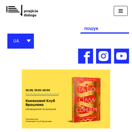
Перейти
до
вмісту
Search
for:
UA