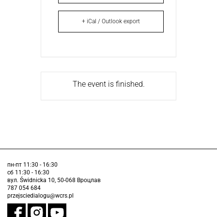
+ iCal / Outlook export
The event is finished.
пн-пт 11:30 - 16:30
сб 11:30 - 16:30
вул. Świdnicka 10, 50-068 Вроцлав
787 054 684
przejsciedialogu@wcrs.pl