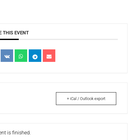
 THIS EVENT
+ iCal / Outlook export
nt is finished.