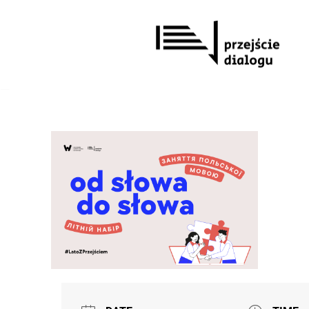
Перейти
до
вмісту