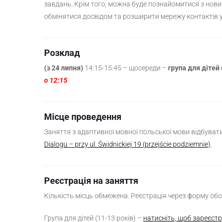
завдань. Крім того, можна буде познайомитися з нови
обмінятися досвідом та розширити мережу контактів у 
Розклад
(з 24 липня)
14:15-15:45 – щосереди –
група для дітей 
о 12:15
Місце проведення
Заняття з адаптивної мовної польської мови відбуват
Dialogu – przy ul. Świdnickiej 19 (przejście podziemnie)
.
Реєстрація на заняття
Кількість місць обмежена. Реєстрація через форму об
Група для дітей (11-13 років) –
натисніть, щоб зареєст