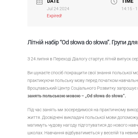
DATE
TIME
Jul 24 2024
14:15 - 
Expired!
Літній набір “Od słowa do słowa”. Групи для 
З 24 липня в Переході Діалогу стартує літній випуск се
Ви шукаєте спосіб покращити свої знання польської мов
практикуючи польську мову перед початком навчально
Вроцлавський Центр Соціального Розвитку запрошує н
занять польською мовою – „Od słowa do słowa”.
Під час занять ми зосередимося на практичному викор
життя. Досвідчені викладачі польської мови допоможу
матимуть чудову нагоду підготуватися до нового нав
школах. Навчання відбуватиметься у веселій та невим