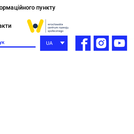
формаційного пункту
акти
h
UA