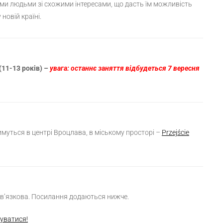
ми людьми зі схожими інтересами, що дасть їм можливість
новій країні.
(11-13 років) –
увага: останнє заняття відбудеться 7 вересня
имуться в центрі Вроцлава, в міському просторі –
Przejście
ов’язкова. Посилання додаються нижче.
руватися!