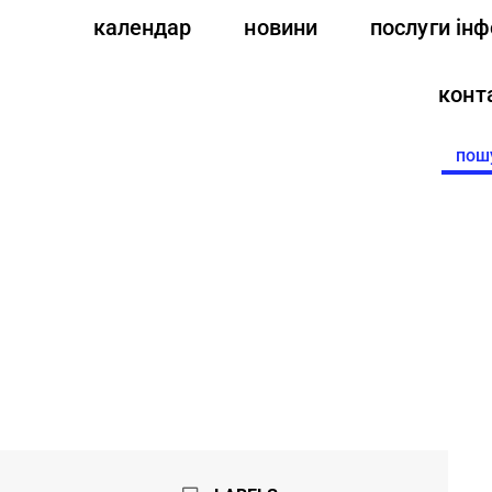
календар
новини
послуги ін
конт
Searc
for: