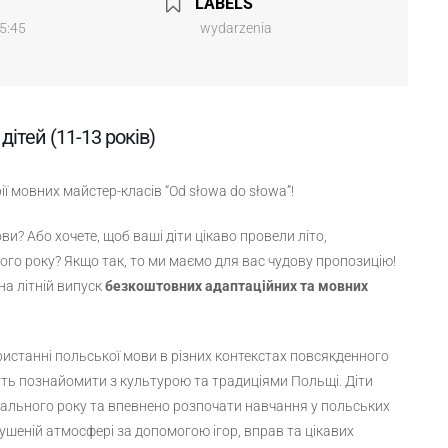
LABELS
15:45
wydarzenia
дітей (11-13 років)
рії мовних майстер-класів “Od słowa do słowa”!
и? Або хочете, щоб ваші діти цікаво провели літо,
го року? Якщо так, то ми маємо для вас чудову пропозицію!
а літній випуск
безкоштовних адаптаційних та мовних
истанні польської мови в різних контекстах повсякденного
ть познайомити з культурою та традиціями Польщі. Діти
чального року та впевнено розпочати навчання у польських
ушеній атмосфері за допомогою ігор, вправ та цікавих