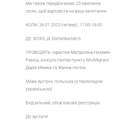
Ми також передбачаємо 20-хвилинну
сесію, щоб відповісти на ваші запитання.
КОЛИ: 26.01.2023 (четвер), 17.00-19.00
ДЕ: WCRS, pl. Dominikański 6
ПРОВОДЯТЬ: юристка Маґдалена Назімек-
Ракоці, консультантки пункту WroMigrant
Дарія Мимка та Жанна Ногіна
Мова зустрічі: польська (з перекладом
українською)
Вхід вільний, обов’язкова реєстрація.
До зустрічі!