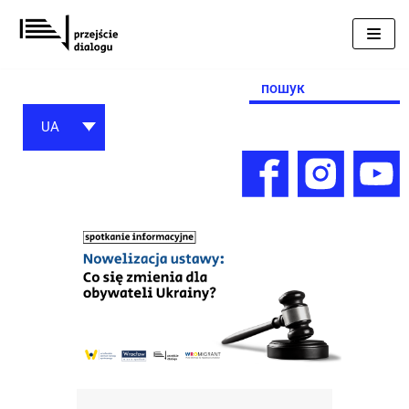
Перейти
до
вмісту
Search
for:
UA