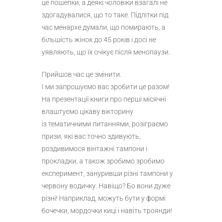
це пошепки, а деякі чоловіки взагалі не
здогадувалися, що то таке. Підлітки під
час менархе думали, що помирають, а
більшість жінок до 45 років і досі не
уявляють, що їх очікує після менопаузи.
Прийшов час це змінити.
І ми запрошуємо вас зробити це разом!
На презентації книги про перші місячні
влаштуємо цікаву вікторину
із тематичними питаннями, розіграємо
призи, які вас точно здивують,
роздивимося вінтажні тампони і
прокладки, а також зробимо зробимо
експеримент, зануривши різні тампони у
червону водичку. Навіщо? Бо вони дуже
різні! Наприклад, можуть бути у формі
бочечки, мордочки киці і навіть троянди!