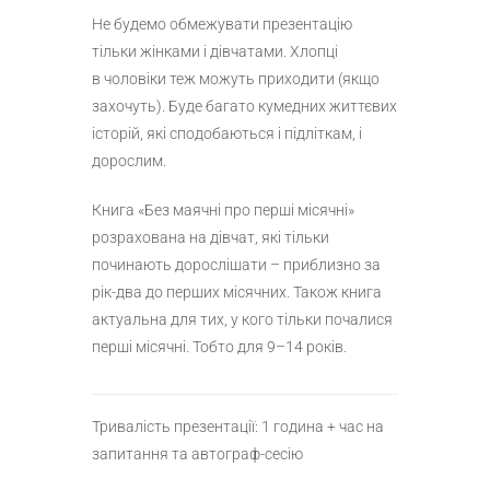
Не будемо обмежувати презентацію
тільки жінками і дівчатами. Хлопці
в чоловіки теж можуть приходити (якщо
захочуть). Буде багато кумедних життєвих
історій, які сподобаються і підліткам, і
дорослим.
Книга «Без маячні про перші місячні»
розрахована на дівчат, які тільки
починають дорослішати – приблизно за
рік-два до перших місячних. Також книга
актуальна для тих, у кого тільки почалися
перші місячні. Тобто для 9–14 років.
Тривалість презентації: 1 година + час на
запитання та автограф-сесію