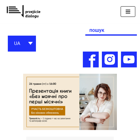
Перейти
до
вмісту
Search
for:
UA