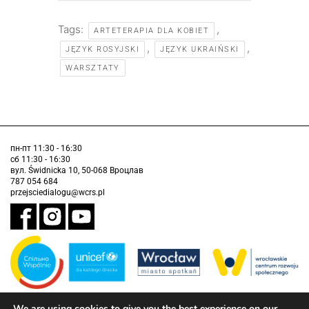
Tags:
,
ARTETERAPIA DLA KOBIET
,
,
JĘZYK ROSYJSKI
JĘZYK UKRAIŃSKI
WARSZTATY
пн-пт 11:30 - 16:30
сб 11:30 - 16:30
вул. Świdnicka 10, 50-068 Вроцлав
787 054 684
przejsciedialogu@wcrs.pl
We are using cookies to give you the best experience on our
Завдання виконується муніципалітетом Вроцлава у партнерстві з