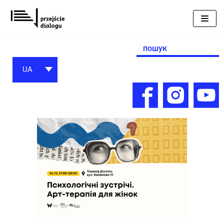
Перейти
до
вмісту
Search
for:
UA