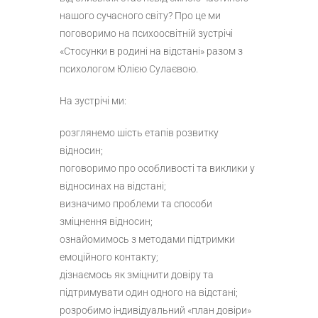
нашого сучасного світу? Про це ми
поговоримо на психоосвітній зустрічі
«Стосунки в родині на відстані» разом з
психологом Юлією Сулаєвою.
На зустрічі ми:
розглянемо шість етапів розвитку
відносин;
поговоримо про особливості та виклики у
відносинах на відстані;
визначимо проблеми та способи
зміцнення відносин;
ознайомимось з методами підтримки
емоційного контакту;
дізнаємось як зміцнити довіру та
підтримувати один одного на відстані;
розробимо індивідуальний «план довіри»