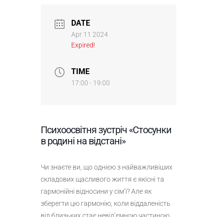
DATE
Apr 11 2024
Expired!
TIME
17:00 - 19:00
Психоосвітня зустріч «Стосунки
в родині на відстані»
Чи знаєте ви, що однією з найважливіших
складових щасливого життя є якісні та
гармонійні відносини у сім’ї? Але як
зберегти цю гармонію, коли віддаленість
від близьких стає невід’ємною частиною