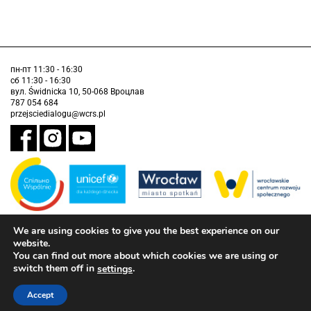
пн-пт 11:30 - 16:30
сб 11:30 - 16:30
вул. Świdnicka 10, 50-068 Вроцлав
787 054 684
przejsciedialogu@wcrs.pl
We are using cookies to give you the best experience on our
Завдання виконується муніципалітетом Вроцлава у партнерстві з
Дитячим фондом ООН (ЮНІСЕФ).
website.
You can find out more about which cookies we are using or
інформація про доступність
switch them off in
.
settings
Accept