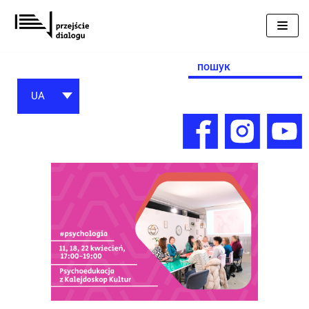
Перейти
до
вмісту
Search
for:
UA