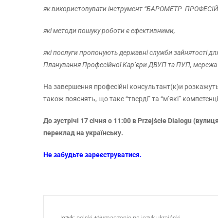
як використовувати інструмент “БАРОМЕТР ПРОФЕСІЙ
які методи пошуку роботи є ефективними,
які послуги пропонують державні служби зайнятості для
Планування Професійної Кар’єри ДВУП та ПУП, мережа E
На завершення професійні консультант(к)и розкажуть 
також пояснять, що таке “тверді” та “м’які” компетенці
До зустрічі 17 січня о 11:00 в Przejście Dialogu (вул
переклад на українську.
Не забудьте зареєструватися.
Język:
polski +tłumaczenie na język ukraiński