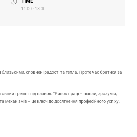
TIME
11:00 - 13:00
 близькими, сповнені радості та тепла. Проте час братися за
вний тренінг під назвою “Ринок праці – пізнай, зрозумій,
 та механізмів – це ключ до досягнення професійного успіху.