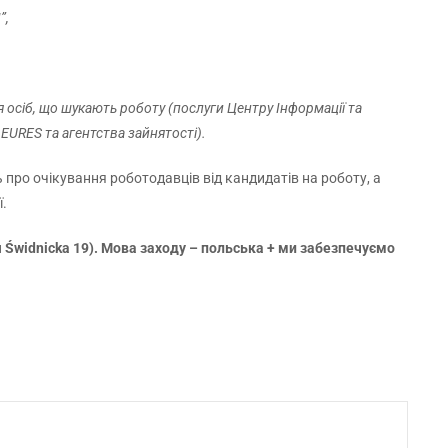
”,
 осіб, що шукають роботу (послуги Центру Інформації та
URES та агентства зайнятості).
про очікування роботодавців від кандидатів на роботу, а
ї.
иця Świdnicka 19). Мова заходу – польська + ми забезпечуємо