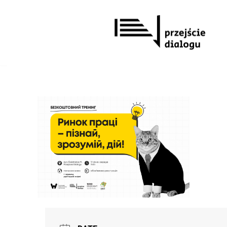
Перейти
до
вмісту