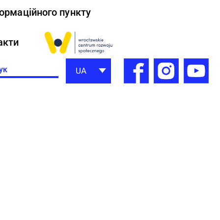
формаційного пункту
акти
h
UA