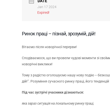
DATE
Jan 17 2024
Expired!
Ринок праці – пізнай, зрозумій, дій!
Вітаємо після новорічної перерви!
Сподіваємося, що ви провели чудові моменти зі своїми
новорічні виклики!
Тому з радістю оголошуємо нашу нову подію – безкошто
дій!”. Розуміння сучасного ринку праці, його тенденцій
Під час зустрічі учасники дізнаються:
яка зараз ситуація на локальному ринку праці,