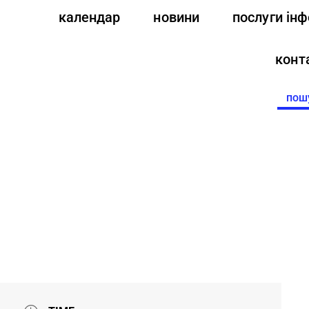
календар
новини
послуги ін
конт
Searc
for: