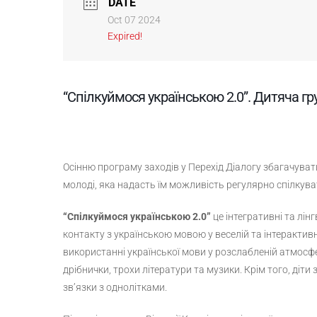
DATE
Oct 07 2024
Expired!
“Спілкуймося українською 2.0”. Дитяча гру
Осінню програму заходів у Перехід Діалогу збагачуват
молоді, яка надасть їм можливість регулярно спілкув
“Спілкуймося українською 2.0”
це інтегративні та лін
контакту з українською мовою у веселій та інтерактив
використанні української мови у розслабленій атмосфер
дрібнички, трохи літератури та музики. Крім того, діт
зв’язки з однолітками.