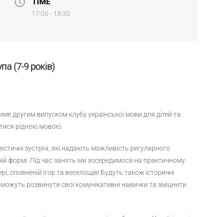
TIME
17:00 - 18:30
па (7-9 років)
име другим випуском клубу української мови для дітей та
атися рідною мовою.
гвістичні зустрічі, які надають можливість регулярного
ній формі. Під час занять ми зосередимося на практичному
і, сповненій ігор та веселощів! Будуть також історичні
и зможуть розвинути свої комунікативні навички та зміцнити