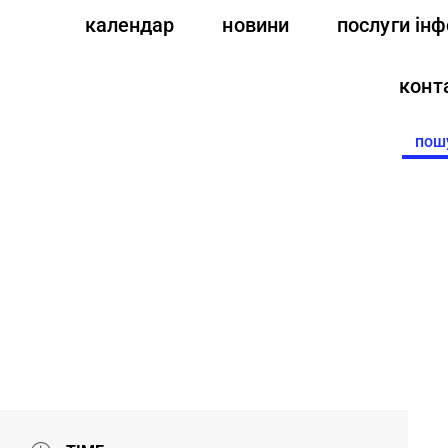
календар
новини
послуги ін
конт
Searc
for: