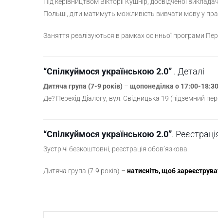
Під керівництвом Вікторії Кушнір, досвідченої викладачк
Польщі, діти матимуть можливість вивчати мову у пра
Заняття реалізуються в рамках осінньої програми Пeр
“Спілкуймося українською 2.0”
. Деталі
Дитяча група (7-9 років)
–
щопонеділка о 17:00-18:3
Де? Перехід Діалогу, вул. Свідницька 19 (підземний пер
“Спілкуймося українською 2.0”
. Реєстраці
Зустрічі безкоштовні, реєстрація обов’язкова.
Дитяча група (7-9 років) –
натисніть, щоб зареєструва