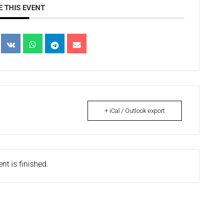
 THIS EVENT
+ iCal / Outlook export
nt is finished.