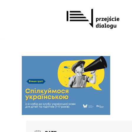
Перейти
до
вмісту