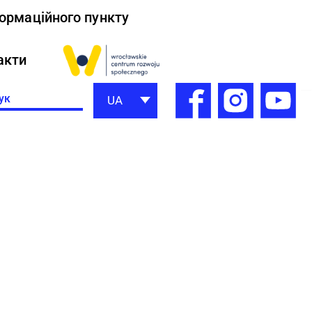
формаційного пункту
акти
h
UA