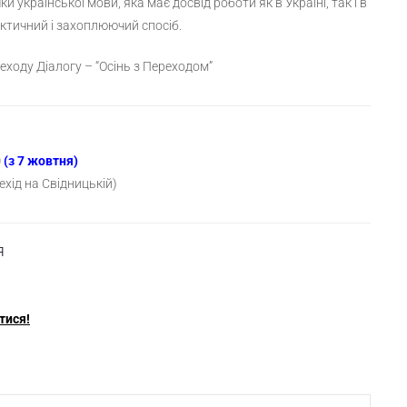
и української мови, яка має досвід роботи як в Україні, так і в
ктичний і захоплюючий спосіб.
еходу Діалогу – “Осінь
з Переходом”
0
(з 7 жовтня)
ехід на Свідницькій)
я
тися!