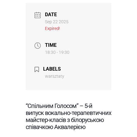
DATE
Sep 22 2025
Expired!
TIME
18:30 - 19:30
LABELS
warsztaty
“Спільним Голосом” – 5-й
випуск вокально-терапевтичних
майстер-класів з білоруською
співачкою Аквалерією