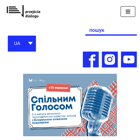
Перейти
до
вмісту
Search
for:
UA