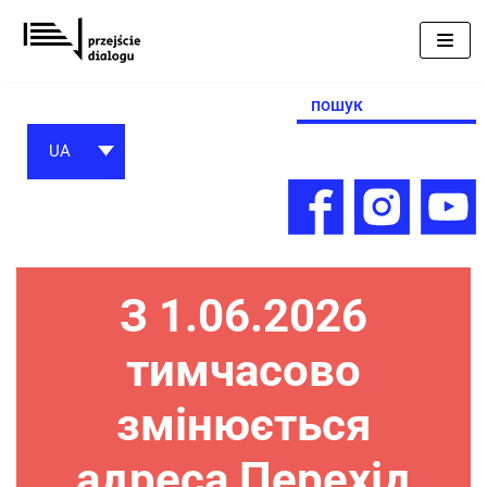
Перейти
до
вмісту
Search
for:
UA
З 1.06.2026
тимчасово
змінюється
адреса Перехід