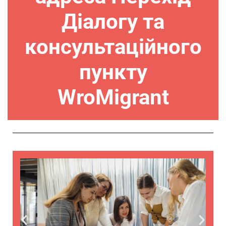
Діалогу та
консультаційного
пункту
WroMigrant