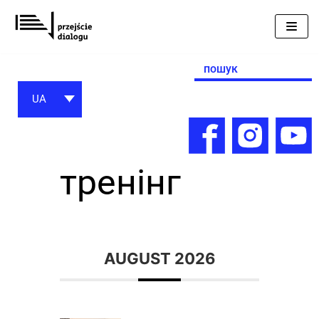
Перейти
до
вмісту
Search
for:
UA
тренiнг
AUGUST 2026