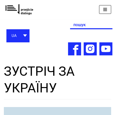
Перейти
до
вмісту
Search
for:
UA
ЗУСТРІЧ ЗА
УКРАЇНУ