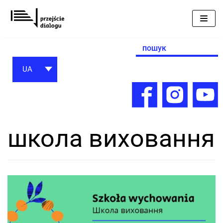
Перейти
до
вмісту
Search
for:
UA
школа виховання