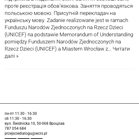
проте реєстрація обов’язкова. Заняття проводяться
польською мовою. Присутній перекладач на
українську мову. Zadanie realizowane jest w ramach
Funduszu Narodów Zjednoczonych na Rzecz Dzieci
(UNICEF) na podstawie Memorandum of Understanding
pomiędzy Funduszem Narodów Zjednoczonych na
Rzecz Dzieci (UNICEF) a Miastem Wrocław z…
Читати
далі »
пн-пт 11:30 - 16:30
сб 11:30 - 16:30
вул. Świdnicka 10, 50-068 Вроцлав
787 054 684
przejsciedialogu@wcrs.pl