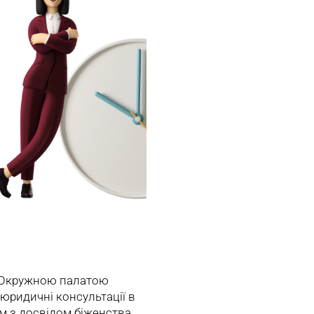
з Окружною палатою
юридичні консультації в
ям з досвідом біженства