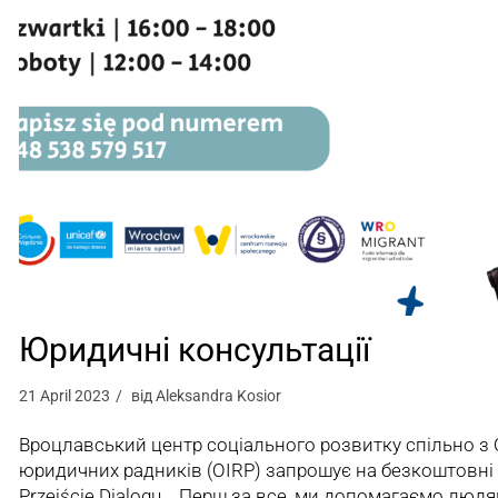
Юридичні консультації
21 April 2023
від
Aleksandra Kosior
Вроцлавський центр соціального розвитку спільно 
юридичних радників (OIRP) запрошує на безкоштовні 
Przejście Dialogu. Перш за все, ми допомагаємо люд