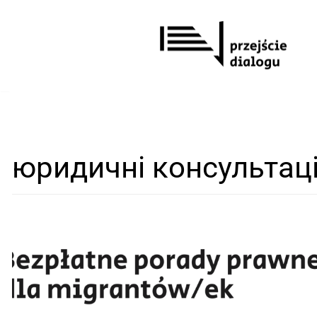
Перейти
до
вмісту
юридичні консультаці