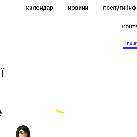
календар
новини
послуги ін
конт
Searc
for:
ї