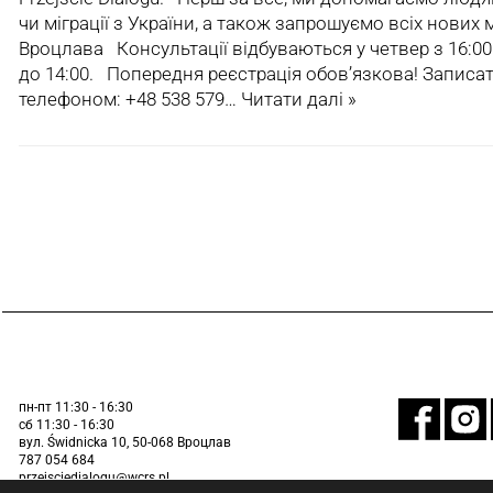
чи міграції з України, а також запрошуємо всіх нових
Вроцлава Консультації відбуваються у четвер з 16:00 д
до 14:00. Попередня реєстрація обов’язкова! Записа
телефоном: +48 538 579…
Читати далі »
пн-пт 11:30 - 16:30
сб 11:30 - 16:30
вул. Świdnicka 10, 50-068 Вроцлав
787 054 684
przejsciedialogu@wcrs.pl