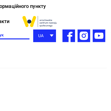
формаційного пункту
акти
h
UA