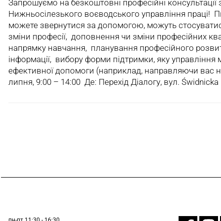
Запрошуємо на безкоштовні професійні консультації 
Нижньосілезького воєводського управління праці! П
можете звернутися за допомогою, можуть стосуватис
зміни професії, доповнення чи зміни професійних ква
напрямку навчання, планування професійного розви
інформації, вибору форми підтримки, яку управління
ефективної допомоги (наприклад, направляючи вас на т
липня, 9:00 – 14:00 Де: Перехід Діалогу, вул. Świdnic
пн-пт 11:30 - 16:30