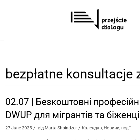
Перейти
до
вмісту
bezpłatne konsultacj
02.07 | Безкоштовні професійні
DWUP для мігрантів та біженц
27 June 2025
від
Marta Shpindzer
Календар
,
Новини
,
події