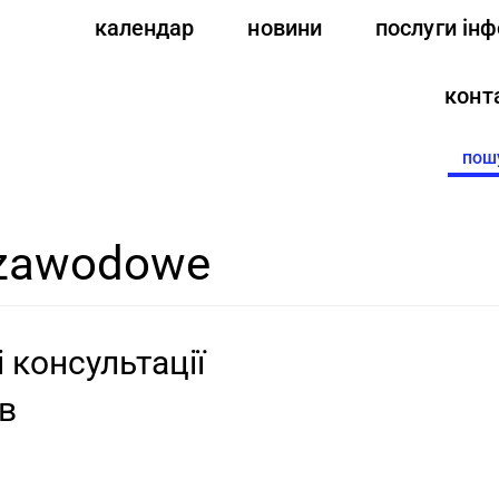
календар
новини
послуги ін
конт
Searc
for:
e zawodowe
 консультації
ів