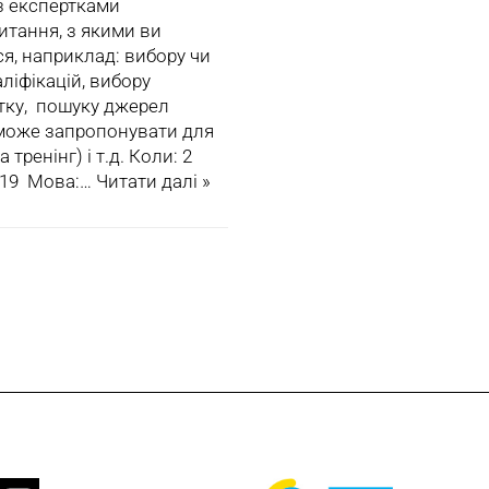
з експертками
итання, з якими ви
я, наприклад: вибору чи
ліфікацій, вибору
тку, пошуку джерел
 може запропонувати для
ренінг) і т.д. Коли: 2
ka 19 Мова:…
Читати далі »