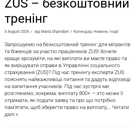
ZUS – безкоштовний
тренінг
5 August 2026
від
Marta Shpindzer
Календар
,
Новини
,
події
Запрошуємо на безкоштовний тренінг для мігрантів
та біженців за участю працівників ZUS! Хочете
краще зрозуміти, на які виплати ви маєте право та
як вирішувати справи в Управлінні соціального
страхування (ZUS)? Під час тренінгу експерти ZUS
пояснять найважливіші питання та дадуть відповіді
на запитання учасників. Під час зустрічі ми
розглянемо, зокрема: виплату 800+ — хто може її
отримати, як подати заяву та про що потрібно
пам’ятати, щоб зберегти право на виплату;…
Читати
далі »