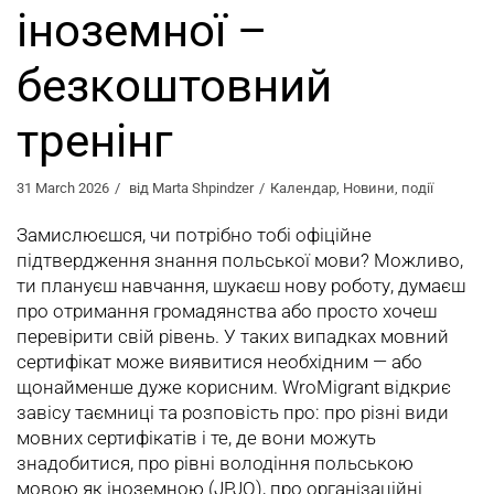
іноземної –
безкоштовний
тренінг
31 March 2026
від
Marta Shpindzer
Календар
,
Новини
,
події
Замислюєшся, чи потрібно тобі офіційне
підтвердження знання польської мови? Можливо,
ти плануєш навчання, шукаєш нову роботу, думаєш
про отримання громадянства або просто хочеш
перевірити свій рівень. У таких випадках мовний
сертифікат може виявитися необхідним — або
щонайменше дуже корисним. WroMigrant відкриє
завісу таємниці та розповість про: про різні види
мовних сертифікатів і те, де вони можуть
знадобитися, про рівні володіння польською
мовою як іноземною (JPJO), про організаційні