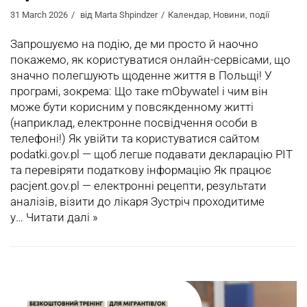
31 March 2026
від
Marta Shpindzer
Календар
,
Новини
,
події
Запрошуємо на подію, де ми просто й наочно
покажемо, як користуватися онлайн-сервісами, що
значно полегшують щоденне життя в Польщі! У
програмі, зокрема: Що таке mObywatel і чим він
може бути корисним у повсякденному житті
(наприклад, електронне посвідчення особи в
телефоні!) Як увійти та користуватися сайтом
podatki.gov.pl — щоб легше подавати декларацію PIT
та перевіряти податкову інформацію Як працює
pacjent.gov.pl — електронні рецепти, результати
аналізів, візити до лікаря Зустріч проходитиме
у…
Читати далі »