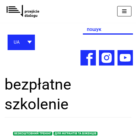
Перейти
до
вмісту
Search
for:
UA
bezpłatne
szkolenie