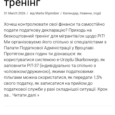
тренінг
31 March 2026
від
Marta Shpindzer
Календар
,
Новини
,
події
Хочеш контролювати свої фінанси та самостійно
подати податкову декларацію? Приходь на
безкоштовний тренінг для мігрантів/ок щодо PIT!
Ми організовуємо його спільно зі спеціалістами з
Палати Податкової Адміністрації у Вроцлаві.
Протягом двох годин ти дізнаєшся: як
користуватися системою e-Urzędu Skarbowego, як
заповнити PIT-37 (індивідуально та спільно з
чоловіком/дружиною), якими податковими
пільгами можна скористатися, як передати 1,5%
свого податку, як записатися на прийом до
податкової служби у разі складнішої ситуації. Крок
за…
Читати далі »