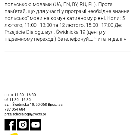
польською мовами (UA, EN, BY, RU, PL). Проте
пам’ятай, що для участі у програмі необхідне знання
польської мови на комунікативному рівні. Коли: 5
лютого, 11:00–13:00 та 12 лютого, 15:00–17:00 Де:
Przejście Dialogu, вул. Świdnicka 19 (центр у
підземному переході) Зателефонуй,…
Читати далі »
пн-пт 11:30 - 16:30
сб 11:30 - 16:30
вул. Świdnicka 10, 50-068 Вроцлав
787 054 684
przejsciedialogu@wcrs.pl