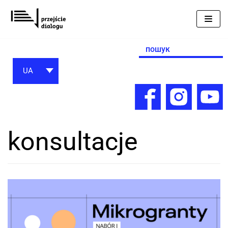
Перейти
до
вмісту
Search
for:
UA
konsultacje