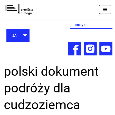
Перейти
до
вмісту
Search
for:
UA
polski dokument
podróży dla
cudzoziemca