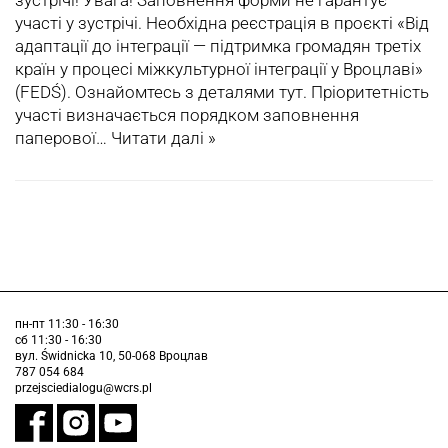
зустрічі! Увага! Заповнення форми не гарантує
участі у зустрічі. Необхідна реєстрація в проєкті «Від
адаптації до інтеграції — підтримка громадян третіх
країн у процесі міжкультурної інтеграції у Вроцлаві»
(FEDŚ). Ознайомтесь з деталями тут. Пріоритетність
участі визначається порядком заповнення
паперової…
Читати далі »
пн-пт 11:30 - 16:30
сб 11:30 - 16:30
вул. Świdnicka 10, 50-068 Вроцлав
787 054 684
przejsciedialogu@wcrs.pl