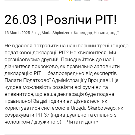
26.03 | Розлічи PIT!
13 March 2025
від
Marta Shpindzer
Календар
,
Новини
,
події
Не вдалося потрапити на наш перший тренінг щодо
податкової декларації PIT? Не хвилюйтеся! Ми
організовуємо другий! Приєднуйтесь до нас і
дізнайтеся покроково, як правильно заповнити
декларацію PIT — безпосередньо від експертів
Палати Податкової Адміністрації у Вроцлаві. Це
чудова можливість розвіяти всі сумніви та
впевнитися, що ваша декларація буде подана
правильно! За дві години ви дізнаєтеся: як
користуватися системою e-Urzędu Skarbowego, як
розрахувати PIT-37 (iндивідуально та спільно з
чоловіком / дружиною),…
Читати далі »