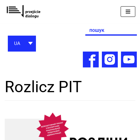
Перейти
до
вмісту
Search
for:
UA
Rozlicz PIT