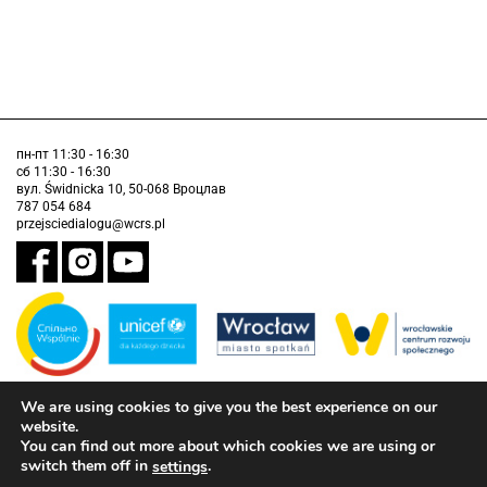
пн-пт 11:30 - 16:30
сб 11:30 - 16:30
вул. Świdnicka 10, 50-068 Вроцлав
787 054 684
przejsciedialogu@wcrs.pl
We are using cookies to give you the best experience on our
Завдання виконується муніципалітетом Вроцлава у партнерстві з
Дитячим фондом ООН (ЮНІСЕФ).
website.
You can find out more about which cookies we are using or
інформація про доступність
switch them off in
.
settings