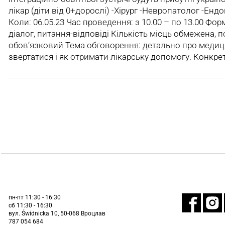
лікар (діти від 0+дорослі) -Хірург -Невропатолог -Ен
Коли: 06.05.23 Час проведення: з 10.00 – по 13.00 Форм
діалог, питання-відповіді Кількість місць обмежена, 
обов’язковий Тема обговорення: детально про медиц
звертатися і як отримати лікарську допомогу. Конкр
пн-пт 11:30 - 16:30
сб 11:30 - 16:30
вул. Świdnicka 10, 50-068 Вроцлав
787 054 684