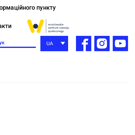
формаційного пункту
акти
h
UA