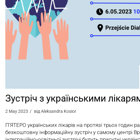
Зустріч з українськими лікаря
2 May 2023
від
Aleksandra Kosior
П’ЯТЕРО українських лікарів на протязі трьох годин 
безкоштовну інформаційну зустріч у самому центрі Вр
інтеграційно-освітньої зустрічі будуть присутні україн