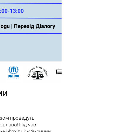
ми
разом проведуть
оцлава! Під час
ські фахівці: -Сімейний