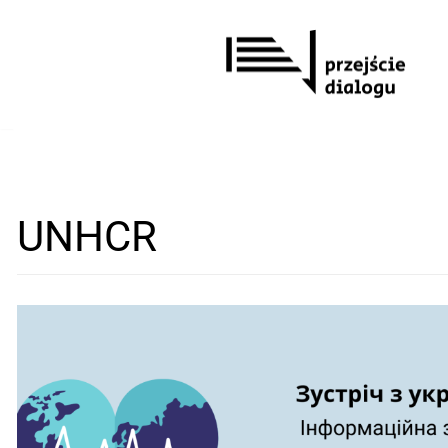
Перейти
до
вмісту
UNHCR