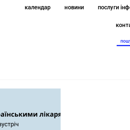
календар
новини
послуги ін
конт
Searc
for: