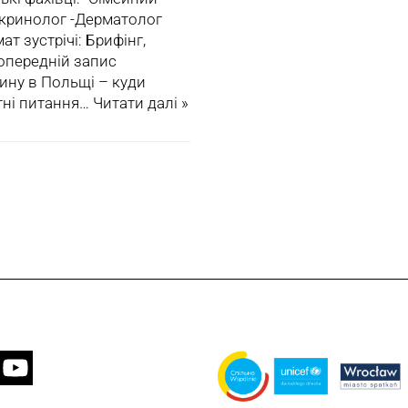
докринолог -Дерматолог
ат зустрічі: Брифінг,
попередній запис
ину в Польщі – куди
етнi питання…
Читати далі »