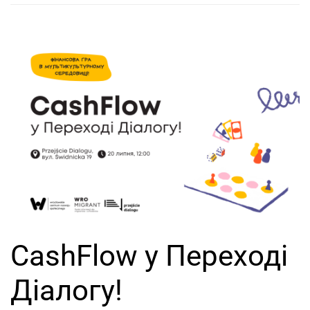
CashFlow у Переході
Діалогу!