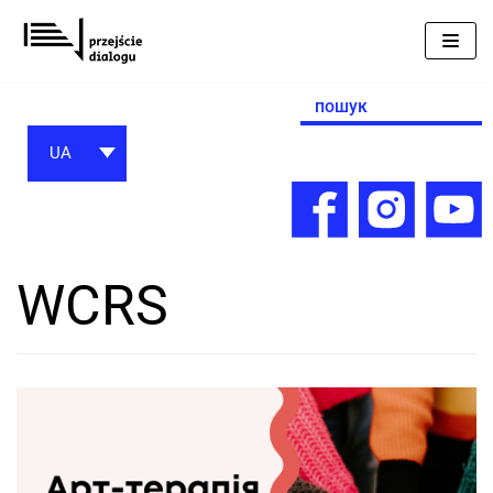
Перейти
до
вмісту
Search
for:
UA
WCRS