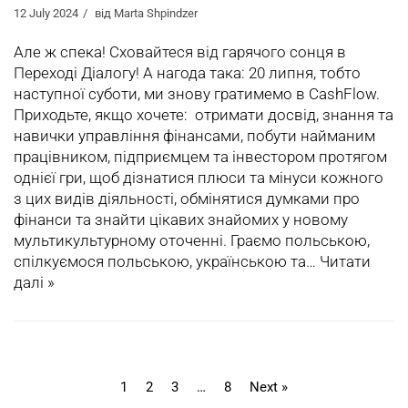
12 July 2024
від
Marta Shpindzer
Але ж спека! Сховайтеся від гарячого сонця в
Переході Діалогу! А нагода така: 20 липня, тобто
наступної суботи, ми знову гратимемо в CashFlow.
Приходьте, якщо хочете: отримати досвід, знання та
навички управління фінансами, побути найманим
працівником, підприємцем та інвестором протягом
однієї гри, щоб дізнатися плюси та мінуси кожного
з цих видів діяльності, обмінятися думками про
фінанси та знайти цікавих знайомих у новому
мультикультурному оточенні. Граємо польською,
спілкуємося польською, українською та…
Читати
далі »
1
2
3
…
8
Next »