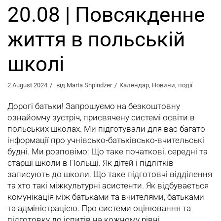
20.08 | Повсякденне
життя в польській
школі
2 August 2024
від
Marta Shpindzer
Календар
,
Новини
,
події
Дорогі батьки! Запрошуємо на безкоштовну
ознайомчу зустріч, присвячену системі освіти в
польських школах. Ми підготували для вас багато
інформації про учнівсько-батьківсько-вчительські
будні. Ми розповімо: Що таке початкові, середні та
старші школи в Польщі. Як дітей і підлітків
записують до школи. Що таке підготовчі відділення
та хто такі міжкультурні асистенти. Як відбувається
комунікація між батьками та вчителями, батьками
та адміністрацією. Про системи оцінювання та
підготовку до іспитів на кожному рівні.