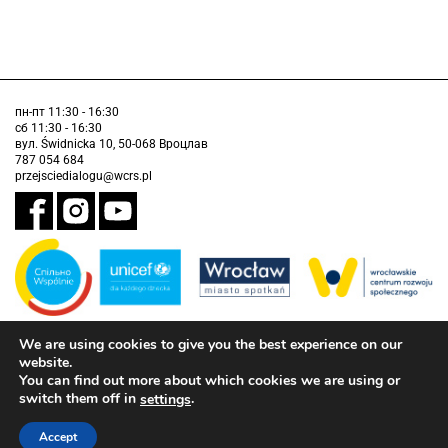
пн-пт 11:30 - 16:30
сб 11:30 - 16:30
вул. Świdnicka 10, 50-068 Вроцлав
787 054 684
przejsciedialogu@wcrs.pl
We are using cookies to give you the best experience on our
Завдання виконується муніципалітетом Вроцлава у партнерстві з
Дитячим фондом ООН (ЮНІСЕФ).
website.
You can find out more about which cookies we are using or
інформація про доступність
switch them off in
.
settings
Accept