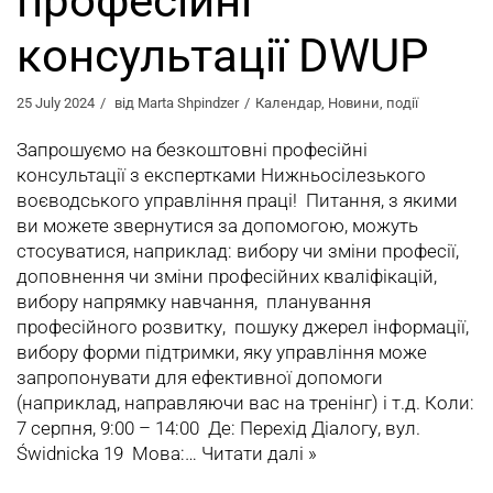
професійні
консультації DWUP
25 July 2024
від
Marta Shpindzer
Календар
,
Новини
,
події
Запрошуємо на безкоштовні професійні
консультації з експертками Нижньосілезького
воєводського управління праці! Питання, з якими
ви можете звернутися за допомогою, можуть
стосуватися, наприклад: вибору чи зміни професії,
доповнення чи зміни професійних кваліфікацій,
вибору напрямку навчання, планування
професійного розвитку, пошуку джерел інформації,
вибору форми підтримки, яку управління може
запропонувати для ефективної допомоги
(наприклад, направляючи вас на тренінг) і т.д. Коли:
7 серпня, 9:00 – 14:00 Де: Перехід Діалогу, вул.
Świdnicka 19 Мова:…
Читати далі »