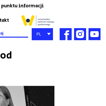
 punktu informacji
takt
h
PL
 od