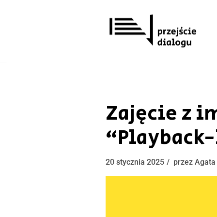
Przejdź
do
treści
Zajęcie z i
“Playback-
20 stycznia 2025
przez
Agata