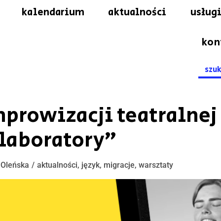
kalendarium
aktualności
usługi
kon
Searc
for:
mprowizacji teatralnej
laboratory”
 Oleńska
aktualności
,
język
,
migracje
,
warsztaty