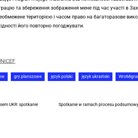
рацію та збереження зображення мене під час участі в Зах
необмежене територією і часом право на багаторазове вико
ідності його повторно погоджувати.
NICEF
low
gry planszowe
język polski
język ukraiński
WroMigra
usem UKR: spotkanie
Spotkanie w ramach procesu podsumowywa