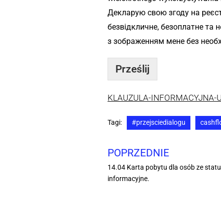
Декларую свою згоду на реєст
безвідкличне, безоплатне та 
з зображенням мене без необх
Prześlij
KLAUZULA-INFORMACYJNA-U
Tagi:
#przejsciedialogu
cashf
POPRZEDNIE
14.04 Karta pobytu dla osób ze stat
informacyjne.