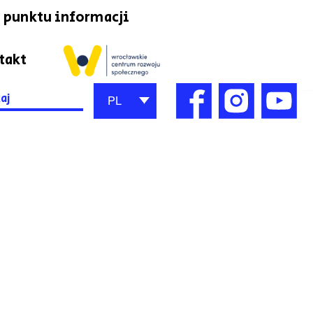
 punktu informacji
takt
h
PL