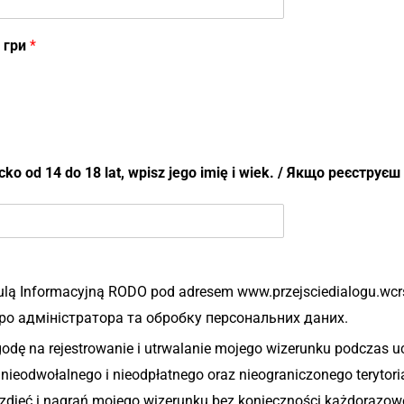
ь гри
*
cko od 14 do 18 lat, wpisz jego imię i wiek. / Якщо реєструєш
lą Informacyjną RODO pod adresem www.przejsciedialogu.wcrs
о адміністратора та обробку персональних даних.
dę na rejestrowanie i utrwalanie mojego wizerunku podczas u
ieodwołalnego i nieodpłatnego oraz nieograniczonego terytori
zdjęć i nagrań mojego wizerunku bez konieczności każdorazowe