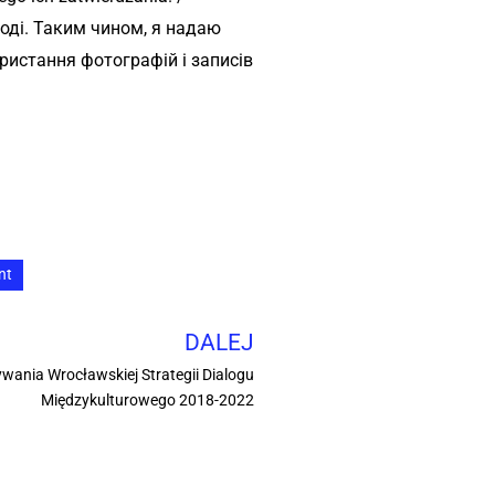
оді. Таким чином, я надаю
ристання фотографій і записів
nt
DALEJ
nia Wrocławskiej Strategii Dialogu
Międzykulturowego 2018-2022