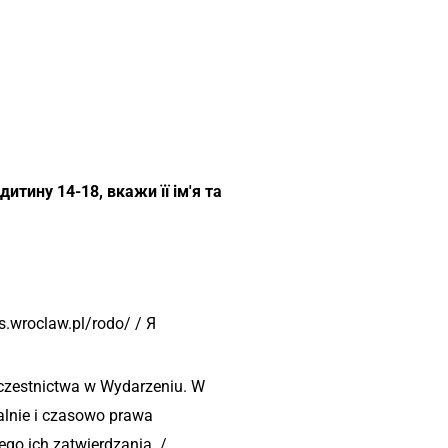
 дитину 14-18, вкажи її ім'я та
.wroclaw.pl/rodo/ / Я
czestnictwa w Wydarzeniu. W
alnie i czasowo prawa
go ich zatwierdzania. /