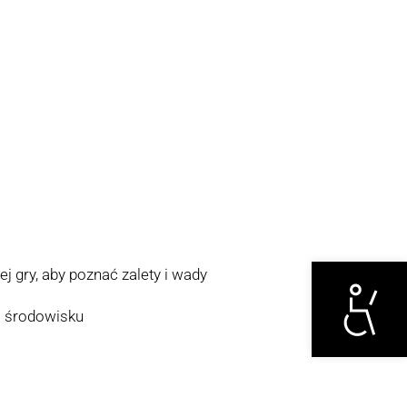
Otwórz narzędzi
j gry, aby poznać zalety i wady
m środowisku