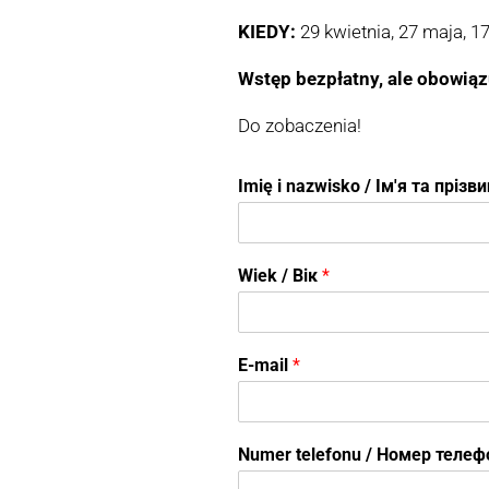
KIEDY:
29 kwietnia, 27 maja, 1
Wstęp bezpłatny, ale obowiązu
Do zobaczenia!
Imię i nazwisko / Ім'я та пріз
Wiek / Вік
*
E-mail
*
Numer telefonu / Номер теле