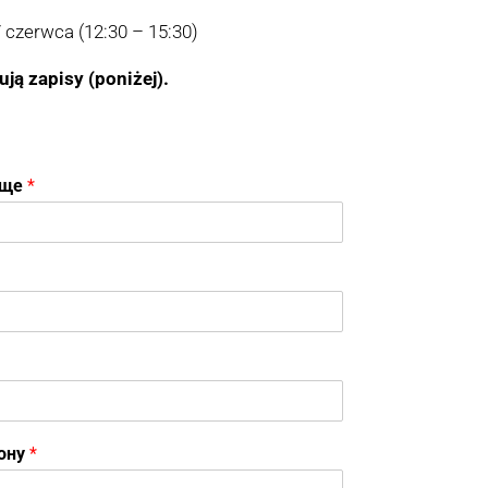
7 czerwca (12:30 – 15:30)
ją zapisy (poniżej).
вище
*
фону
*