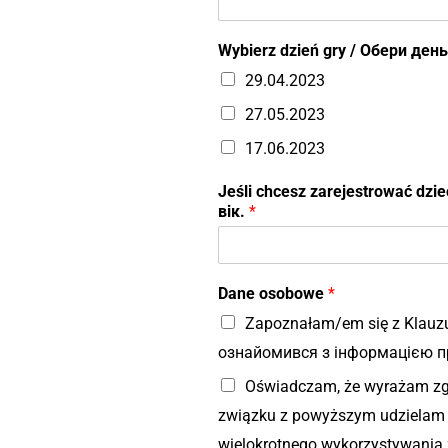
Wybierz dzień gry / Обери ден
29.04.2023
27.05.2023
17.06.2023
Jeśli chcesz zarejestrować dzie
вік.
*
Dane osobowe
*
Zapoznałam/em się z Klauzu
ознайомився з інформацією пр
Oświadczam, że wyrażam zgo
związku z powyższym udzielam n
wielokrotnego wykorzystywania 