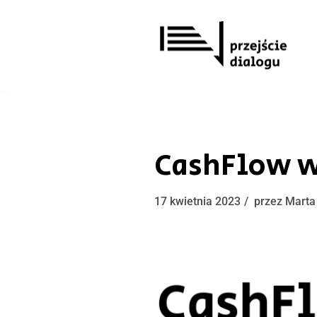
Przejdź
do
treści
CashFlow w
17 kwietnia 2023
przez
Marta