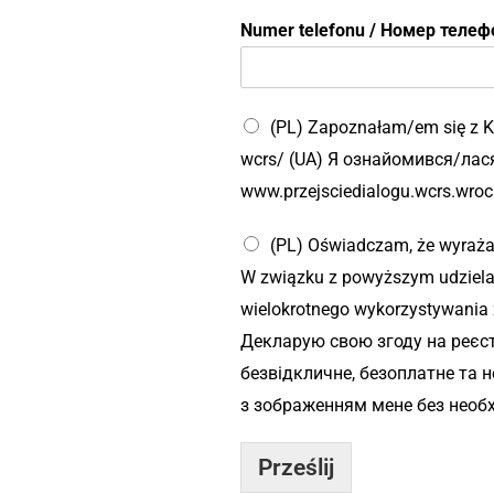
р
Numer telefonu / Номер теле
т
а
t
e
l
(PL) Zapoznałam/em się z K
e
wcrs/ (UA) Я ознайомився/ла
f
www.przejsciedialogu.wcrs.wroc
o
n
u
(PL) Oświadczam, że wyraża
W związku z powyższym udzielam
wielokrotnego wykorzystywania 
Декларую свою згоду на реєст
безвідкличне, безоплатне та 
з зображенням мене без необх
Prześlij