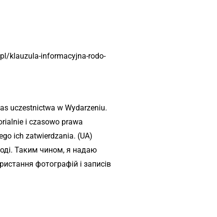
l/klauzula-informacyjna-rodo-
zas uczestnictwa w Wydarzeniu.
rialnie i czasowo prawa
go ich zatwierdzania. (UA)
оді. Таким чином, я надаю
ристання фотографій і записів