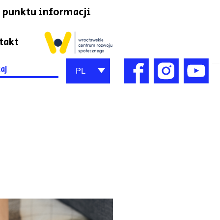
 punktu informacji
takt
h
PL