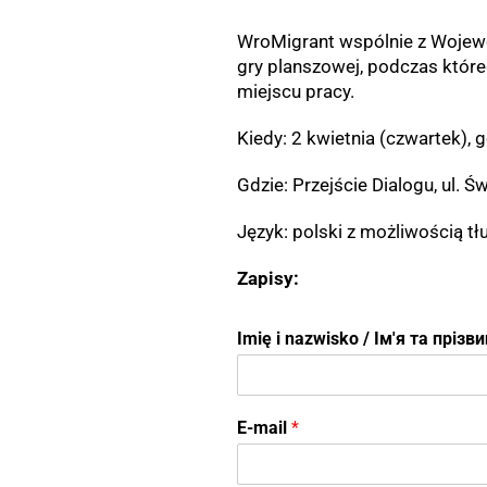
WroMigrant wspólnie z Wojew
gry planszowej, podczas które
miejscu pracy.
Kiedy: 2 kwietnia (czwartek),
Gdzie: Przejście Dialogu, ul. 
Język: polski z możliwością tł
Zapisy:
Imię i nazwisko / Ім'я та пріз
Н
E-mail
*
о
м
е