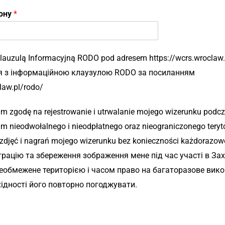
фону
*
lauzulą Informacyjną RODO pod adresem https://wcrs.wroclaw.p
ся з інформаційною клаузулою RODO за посиланням
law.pl/rodo/
m zgodę na rejestrowanie i utrwalanie mojego wizerunku podc
 nieodwołalnego i nieodpłatnego oraz nieograniczonego teryto
zdjęć i nagrań mojego wizerunku bez konieczności każdorazowe
рацію та збереження зображення мене під час участі в Зах
необмежене територією і часом право на багаторазове вико
ідності його повторно погоджувати.