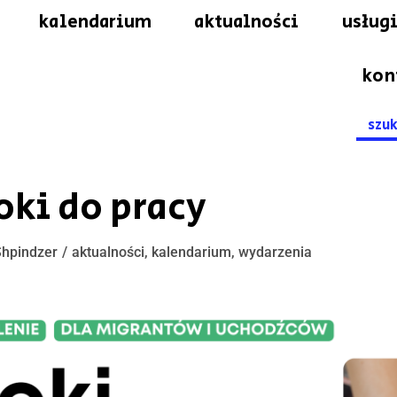
kalendarium
aktualności
usługi
kon
Searc
for:
roki do pracy
Shpindzer
aktualności
,
kalendarium
,
wydarzenia