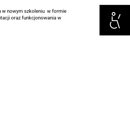
Otwórz narzędzi
u w nowym szkoleniu w formie
utacji oraz funkcjonowania w