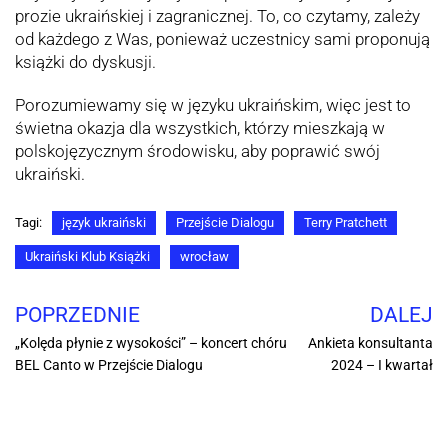
prozie ukraińskiej i zagranicznej. To, co czytamy, zależy
od każdego z Was, ponieważ uczestnicy sami proponują
książki do dyskusji.
Porozumiewamy się w języku ukraińskim, więc jest to
świetna okazja dla wszystkich, którzy mieszkają w
polskojęzycznym środowisku, aby poprawić swój
ukraiński.
Tagi:
język ukraiński
Przejście Dialogu
Terry Pratchett
Ukraiński Klub Książki
wrocław
POPRZEDNIE
DALEJ
„Kolęda płynie z wysokości” – koncert chóru
Ankieta konsultanta
BEL Canto w Przejście Dialogu
2024 – I kwartał