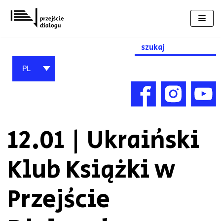
Przejdź
do
treści
Search
for:
PL
12.01 | Ukraiński
Klub Książki w
Przejście